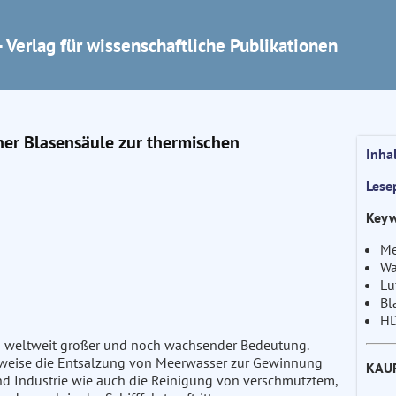
 Verlag für wissenschaftliche Publikationen
ner Blasensäule zur thermischen
Inha
Lese
Keyw
Me
Wa
Lu
Bl
HD
on weltweit großer und noch wachsender Bedeutung.
weise die Entsalzung von Meerwasser zur Gewinnung
KAU
nd Industrie wie auch die Reinigung von verschmutztem,