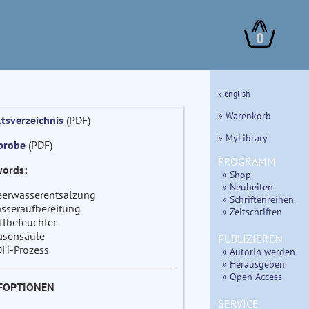
0
» english
» Warenkorb
ltsverzeichnis
(PDF)
» MyLibrary
probe
(PDF)
PROGRAMM
ords:
» Shop
» Neuheiten
erwasserentsalzung
» Schriftenreihen
sseraufbereitung
» Zeitschriften
ftbefeuchter
asensäule
PUBLIZIEREN
H-Prozess
» AutorIn werden
» Herausgeben
» Open Access
FOPTIONEN
SERVICE