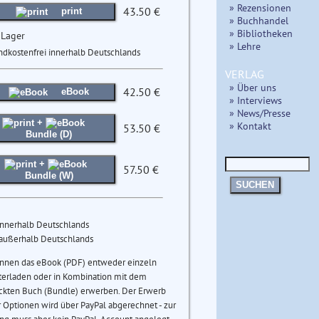
» Rezensionen
43.50 €
print
» Buchhandel
» Bibliotheken
 Lager
» Lehre
ndkostenfrei innerhalb Deutschlands
VERLAG
» Über uns
42.50 €
eBook
» Interviews
» News/Presse
+
» Kontakt
53.50 €
Bundle (D)
+
57.50 €
Bundle (W)
SUCHEN
innerhalb Deutschlands
 außerhalb Deutschlands
önnen das eBook (PDF) entweder einzeln
terladen oder in Kombination mit dem
ckten Buch (Bundle) erwerben. Der Erwerb
 Optionen wird über PayPal abgerechnet - zur