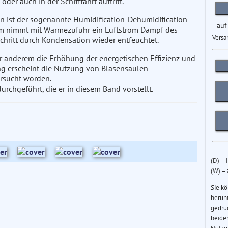
der auch in der Schifffahrt auftritt.
en ist der sogenannte Humidification-Dehumidification
auf
 ihm nimmt mit Wärmezufuhr ein Luftstrom Dampf des
Versa
hritt durch Kondensation wieder entfeuchtet.
 anderem die Erhöhung der energetischen Effizienz und
ung erscheint die Nutzung von Blasensäulen
ersucht worden.
rchgeführt, die er in diesem Band vorstellt.
(D) = 
(W) =
Sie k
herun
gedru
beider