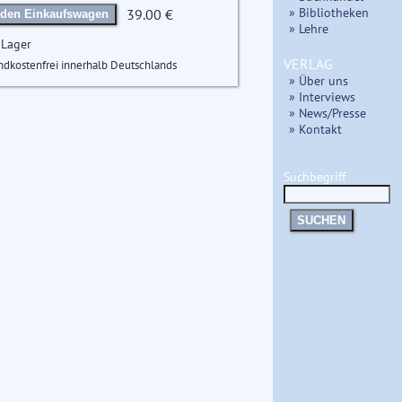
» Bibliotheken
39.00 €
 den Einkaufswagen
» Lehre
 Lager
VERLAG
ndkostenfrei innerhalb Deutschlands
» Über uns
» Interviews
» News/Presse
» Kontakt
Suchbegriff
SUCHEN