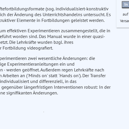
In
ftefortbildungsformate (sog. individualisiert-konstruktiv
auf
ich der Änderung des Unterrichtshandelns untersucht. Es
truktiver Elemente in Fortbildungen geleistet werden.
Versa
zum effektiven Experimentieren zusammengestellt, die in
ührt worden sind. Das Manual wurde in einer quasi-
tzt. Die Lehrkräfte wurden bzgl. ihres
 Fortbildung videografiert.
Experimentieren zwei wesentliche Änderungen: die
tige Experimentieranleitungen ein und
n - werden geöffnet. Außerdem regen Lehrkräfte nach
Arbeiten an (`Minds on' statt `Hands on'). Der Transfer
dividualisiert und differenziell, in das
 gegenüber längerfristigen Interventionen robust: In der
ine signifikanten Änderungen.