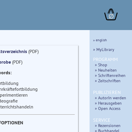
∅
» english
» MyLibrary
ltsverzeichnis
(PDF)
PROGRAMM
probe
(PDF)
» Shop
» Neuheiten
ords:
» Schriftenreihen
» Zeitschriften
rtbildung
hrkräftefortbildung
PUBLIZIEREN
perimentieren
» AutorIn werden
deografie
» Herausgeben
terrichtshandeln
» Open Access
SERVICE
FOPTIONEN
» Rezensionen
» Buchhandel