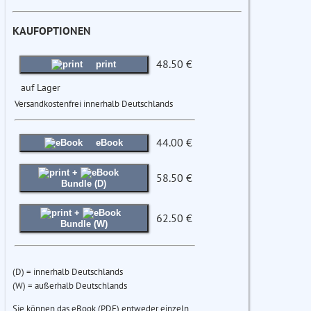
KAUFOPTIONEN
48.50 €
print
auf Lager
Versandkostenfrei innerhalb Deutschlands
44.00 €
eBook
+
58.50 €
Bundle (D)
+
62.50 €
Bundle (W)
(D) = innerhalb Deutschlands
(W) = außerhalb Deutschlands
Sie können das eBook (PDF) entweder einzeln