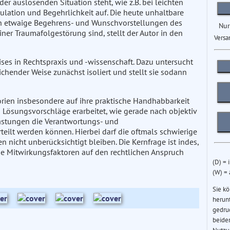
er auslösenden Situation steht, wie z.B. bei leichten
lation und Begehrlichkeit auf. Die heute unhaltbare
ch etwaige Begehrens- und Wunschvorstellungen des
Nur
ner Traumafolgestörung sind, stellt der Autor in den
Versa
ises in Rechtspraxis und -wissenschaft. Dazu untersucht
chender Weise zunächst isoliert und stellt sie sodann
ien insbesondere auf ihre praktische Handhabbarkeit
 Lösungsvorschläge erarbeitet, wie gerade nach objektiv
astungen die Verantwortungs- und
teilt werden können. Hierbei darf die oftmals schwierige
 nicht unberücksichtigt bleiben. Die Kernfrage ist indes,
e Mitwirkungsfaktoren auf den rechtlichen Anspruch
(D) = 
(W) =
Sie k
herun
gedru
beider