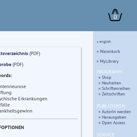
0
» english
» Warenkorb
ltsverzeichnis
(PDF)
» MyLibrary
probe
(PDF)
PROGRAMM
ords:
» Shop
» Neuheiten
ntenneurose
» Schriftenreihen
ftung
» Zeitschriften
ychische Erkrankungen
fälle
PUBLIZIEREN
ankheitsgewinn
» AutorIn werden
» Herausgeben
» Open Access
FOPTIONEN
SERVICE