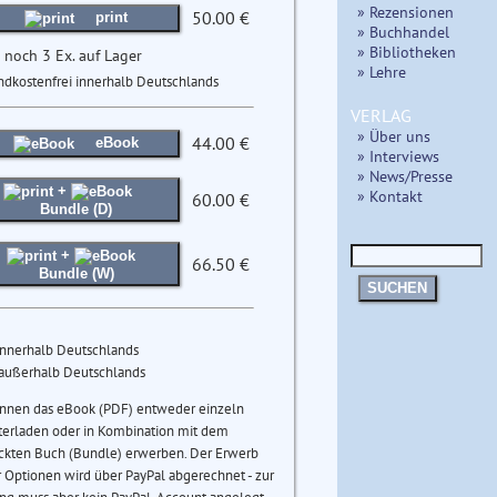
» Rezensionen
50.00 €
print
» Buchhandel
» Bibliotheken
 noch 3 Ex. auf Lager
» Lehre
ndkostenfrei innerhalb Deutschlands
VERLAG
» Über uns
44.00 €
eBook
» Interviews
» News/Presse
+
» Kontakt
60.00 €
Bundle (D)
+
66.50 €
Bundle (W)
SUCHEN
innerhalb Deutschlands
 außerhalb Deutschlands
önnen das eBook (PDF) entweder einzeln
terladen oder in Kombination mit dem
ckten Buch (Bundle) erwerben. Der Erwerb
 Optionen wird über PayPal abgerechnet - zur