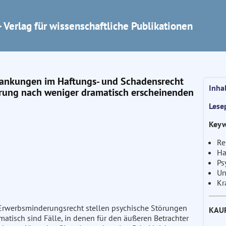
 Verlag für wissenschaftliche Publikationen
rankungen im Haftungs- und Schadensrecht
Inha
erung nach weniger dramatisch erscheinenden
Lese
Keyw
Re
Ha
Ps
Un
Kr
Erwerbsminderungsrecht stellen psychische Störungen
KAU
atisch sind Fälle, in denen für den äußeren Betrachter