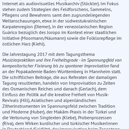
Internet als audiovisuelles Musikarchiv (Stöckler). Im Fokus
stehen zudem Strategien des Feldforschens, Sammelns,
Pflegens und Bewahrens samt den zugrundeliegenden
Weltanschauungen, etwa in der südwestukrainischen
Karpatenregion (Diemer), in der venezolanischen Region
Guárico bezüglich des Joropo im Kontext einer staatlichen
Initiative (Moormann/Näumann) sowie die Folklorepflege im
östlichen Harz (Kiehl).
Die Jahrestagung 2017 mit dem Tagungsthema
Musizierpraktiken und ihre Freiheitsgrade - im Spannungsfeld von
kompositorischer Fixierung bis zu spontaner Improvisation
fand
an der Popakademie Baden-Württemberg in Mannheim statt.
Die schriftlichen Beiträge, die aus Referaten der damaligen
Tagung resultierten, handeln von Improvisation zu Zeiten
des Osmanischen Reiches und danach (Gerlach), dem
Einfluss der Politik auf die kreative Freiheit von Musik-
Revivals (Hill), Asiatischen und alpenländischen
Zitherinstrumenten im Spannungsfeld zwischen Tradition
und Moderne (Huber), der Makâm-Praxis in der Türkei und
die Vertonung von Singtexten (Klebe), Probenprozessen
(Riva), dem Wirken kurdischer und türkischer MusikerInnen
in Deutschland (Seidlitz), der Improvisation beim Tangotanz