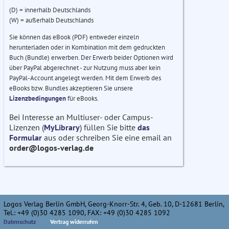
(D) = innerhalb Deutschlands
(W) = außerhalb Deutschlands
Sie können das eBook (PDF) entweder einzeln
herunterladen oder in Kombination mit dem gedruckten
Buch (Bundle) erwerben. Der Erwerb beider Optionen wird
über PayPal abgerechnet - zur Nutzung muss aber kein
PayPal-Account angelegt werden. Mit dem Erwerb des
eBooks bzw. Bundles akzeptieren Sie unsere
Lizenzbedingungen
für eBooks.
Bei Interesse an Multiuser- oder Campus-
Lizenzen (
MyLibrary
) füllen Sie bitte
das
Formular
aus oder schreiben Sie eine email an
order@logos-verlag.de
Logos Verlag Berlin GmbH, Georg-Knorr-Str. 4, Geb. 10, D-12681 Berlin,
Tel.: +49 (0)30 4285 1090, FAX: +49 (0)30 4285 1092
Datenschutz
Vertrag widerrufen