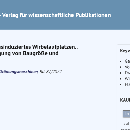
 Verlag für wissenschaftliche Publikationen
nduziertes Wirbelaufplatzen. .
Keyw
tigung von Baugröße und
Ga
Vo
e Strömungsmaschinen
, Bd. 87/2022
Dr
Wi
Fl
KAU
In
auf