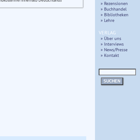
ndkostenfrei innerhalb Deutschlands
» Rezensionen
» Buchhandel
» Bibliotheken
» Lehre
VERLAG
» Über uns
» Interviews
» News/Presse
» Kontakt
SUCHEN