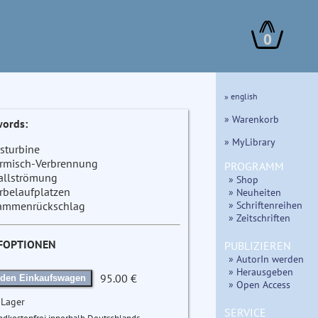
0
» english
» Warenkorb
ords:
» MyLibrary
sturbine
rmisch-Verbrennung
PROGRAMM
allströmung
» Shop
rbelaufplatzen
» Neuheiten
» Schriftenreihen
ammenrückschlag
» Zeitschriften
FOPTIONEN
PUBLIZIEREN
» AutorIn werden
» Herausgeben
95.00 €
 den Einkaufswagen
» Open Access
 Lager
SERVICE