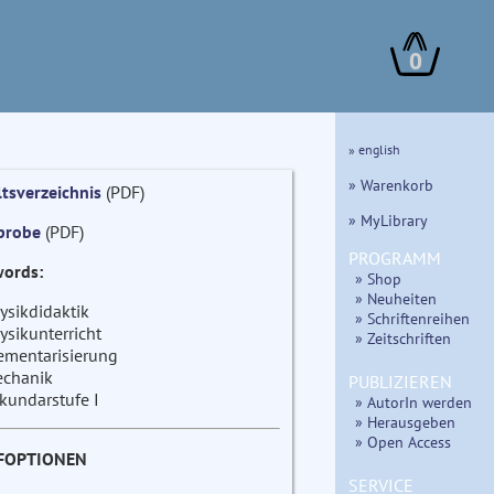
0
» english
» Warenkorb
ltsverzeichnis
(PDF)
» MyLibrary
probe
(PDF)
PROGRAMM
ords:
» Shop
» Neuheiten
ysikdidaktik
» Schriftenreihen
ysikunterricht
» Zeitschriften
ementarisierung
chanik
PUBLIZIEREN
kundarstufe I
» AutorIn werden
» Herausgeben
» Open Access
FOPTIONEN
SERVICE