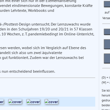
n mit einer sich nur in der Elementarisierung
erwendet eindimensionale Bewegungen, konstante Kräfte
wurden Lehrtexte, Workbooks und
auf
Versa
ä-/Posttest-Design untersucht. Der Lernzuwachs wurde
rden in den Schuljahren 19/20 und 20/21 in 57 Klassen
a. 10 Wochen, z. T. pandemiebedingt im Online-Unterricht,
sen werden, wobei sich im Vergleich auf Ebene des
handelt sich also um zwei äquivalente
h gut funktioniert. Zudem war der Lernzuwachs bei
s nun entscheidend beeinflussen.
(D) = 
(W) =
Sie k
herun
gedru
beider