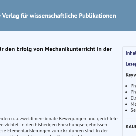
 Verlag für wissenschaftliche Publikationen
r den Erfolg von Mechanikunterricht in der
Inha
Lese
Keyw
Ph
Ph
El
Me
Se
werden u. a. zweidimensionale Bewegungen und gerichtete
verzichtet. In den bisherigen Forschungsergebnissen
KAU
iese Elementarisierungen zurückzuführen sind. In der