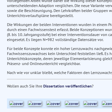
vorliegenden Arbeit wurde daher die Wirkung dieser Konzeptio
unterscheidenden Adaption verglichen. Die neue Variante v
sowie die Beschleunigung. Den Lehrkräften beider Gruppen 
Unterrichtsverlaufspläne bereitgestellt.
Die Wirkungen der beiden Interventionen wurden in einem Pr
durch einen Fachwissenstest erfasst. Beide Konzeptionen wu
(8. bis 10. Jahrgangsstufe) bei einer Interventionsdauer von c
eingesetzt. Es liegen N=982 vollständige Datensätze vor.
Für beide Konzepte konnte ein hoher Lernzuwachs nachgewie
Fachwissenszuwachses kein Unterschied feststellen ließ. Es 
Unterrichtskonzepte, deren jeweilige Elementarisierung gleic
Präsenz- und Onlineunterricht vergleichbar.
Nach wie vor unklar bleibt, welche Faktoren den Lernzuwach
Wollen auch Sie Ihre
Dissertation veröffentlichen
?