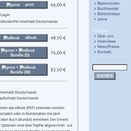
» Rezensionen
66.00 €
print
» Buchhandel
» Bibliotheken
 Lager
» Lehre
ndkostenfrei innerhalb Deutschlands
VERLAG
» Über uns
48.50 €
eBook
» Interviews
» News/Presse
+
» Kontakt
76.00 €
Bundle (D)
+
82.50 €
Bundle (W)
SUCHEN
innerhalb Deutschlands
 außerhalb Deutschlands
önnen das eBook (PDF) entweder einzeln
terladen oder in Kombination mit dem
ckten Buch (Bundle) erwerben. Der Erwerb
 Optionen wird über PayPal abgerechnet - zur