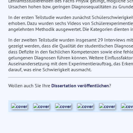
Lehramtsstudierenden des Fachs Physik gelingt, mögliche Sch
Ursachen hohen bzw. geringen Diagnosequalitäten zu Grunde
In der ersten Teilstudie wurden zunächst Schülerschwierigke
erhoben. Dazu wurden sechs Videos von Schülerexperimentierp
angelehnten Methodik ausgewertet. Die Kategorien dienten in
In der zweiten Teilstudie wurden insgesamt 29 Interviews mit
gezeigt werden, dass die Qualität der studentischen Diagnose
dass Defizite in den fachlichen Kompetenzen sowie eine feh
gelungenen Diagnosen führen können. Weitere Einflussfaktore
Auseinandersetzung mit dem Experimentierauftrag, das Erke
darauf, was eine Schwierigkeit ausmacht.
Wollen auch Sie Ihre
Dissertation veröffentlichen
?