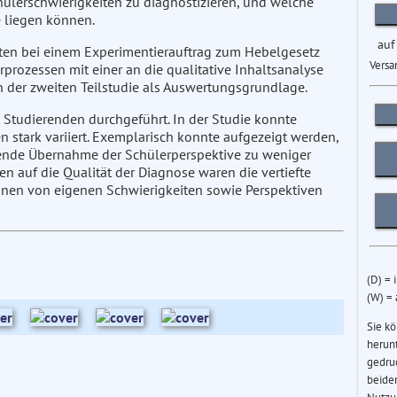
ülerschwierigkeiten zu diagnostizieren, und welche
 liegen können.
auf
iten bei einem Experimentierauftrag zum Hebelgesetz
Versa
rozessen mit einer an die qualitative Inhaltsanalyse
 der zweiten Teilstudie als Auswertungsgrundlage.
 Studierenden durchgeführt. In der Studie konnte
n stark variiert. Exemplarisch konnte aufgezeigt werden,
lende Übernahme der Schülerperspektive zu weniger
n auf die Qualität der Diagnose waren die vertiefte
nnen von eigenen Schwierigkeiten sowie Perspektiven
(D) = 
(W) =
Sie k
herun
gedru
beider