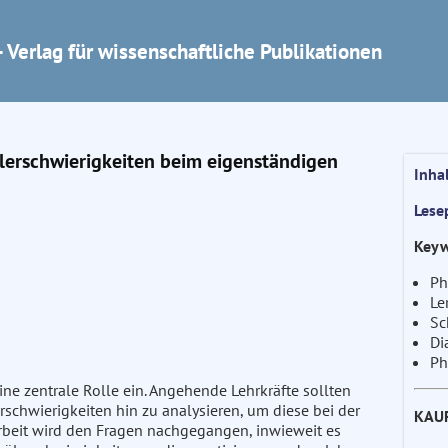
 Verlag für wissenschaftliche Publikationen
lerschwierigkeiten beim eigenständigen
Inha
Lese
Keyw
Ph
Le
Sc
Di
Ph
ne zentrale Rolle ein. Angehende Lehrkräfte sollten
rschwierigkeiten hin zu analysieren, um diese bei der
KAU
Arbeit wird den Fragen nachgegangen, inwieweit es