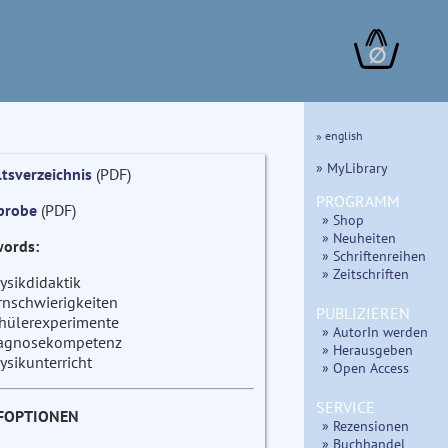
∅
» english
» MyLibrary
ltsverzeichnis
(PDF)
PROGRAMM
probe
(PDF)
» Shop
» Neuheiten
ords:
» Schriftenreihen
» Zeitschriften
ysikdidaktik
rnschwierigkeiten
PUBLIZIEREN
hülerexperimente
» AutorIn werden
agnosekompetenz
» Herausgeben
ysikunterricht
» Open Access
SERVICE
FOPTIONEN
» Rezensionen
» Buchhandel