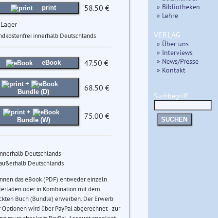
» Bibliotheken
58.50 €
print
» Lehre
 Lager
VERLAG
ndkostenfrei innerhalb Deutschlands
» Über uns
» Interviews
» News/Presse
47.50 €
eBook
» Kontakt
+
68.50 €
Bundle (D)
Suchbegriff
+
75.00 €
SUCHEN
Bundle (W)
innerhalb Deutschlands
 außerhalb Deutschlands
önnen das eBook (PDF) entweder einzeln
terladen oder in Kombination mit dem
ckten Buch (Bundle) erwerben. Der Erwerb
 Optionen wird über PayPal abgerechnet - zur