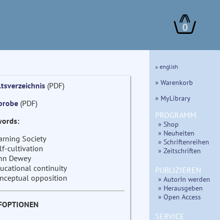
0
» english
» Warenkorb
ltsverzeichnis
(PDF)
» MyLibrary
probe
(PDF)
PROGRAMM
ords:
» Shop
» Neuheiten
arning Society
» Schriftenreihen
lf-cultivation
» Zeitschriften
hn Dewey
ucational continuity
PUBLIZIEREN
nceptual opposition
» AutorIn werden
» Herausgeben
» Open Access
FOPTIONEN
SERVICE