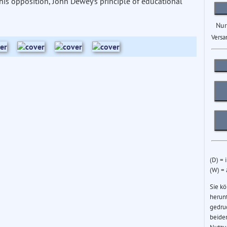
his opposition, John Dewey’s principle of educational
Nur
Versa
(D) = 
(W) =
Sie k
herun
gedru
beider