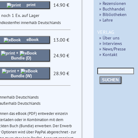
» Rezensionen
14.90 €
print
» Buchhandel
» Bibliotheken
 noch 1 Ex. auf Lager
» Lehre
ndkostenfrei innerhalb Deutschlands
VERLAG
» Über uns
13.00 €
eBook
» Interviews
» News/Presse
+
» Kontakt
24.90 €
Bundle (D)
+
28.90 €
Bundle (W)
SUCHEN
innerhalb Deutschlands
 außerhalb Deutschlands
önnen das eBook (PDF) entweder einzeln
terladen oder in Kombination mit dem
ckten Buch (Bundle) erwerben. Der Erwerb
 Optionen wird über PayPal abgerechnet - zur