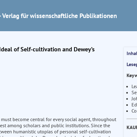
 Verlag für wissenschaftliche Publikationen
Ideal of Self-cultivation and Dewey’s
Inha
Lese
Keyw
Le
Se
Jo
Ed
Co
g must become central for every social agent, throughout
rest among scholars and public institutions. Since the
KAU
tween humanistic utopias of personal self-cultivation