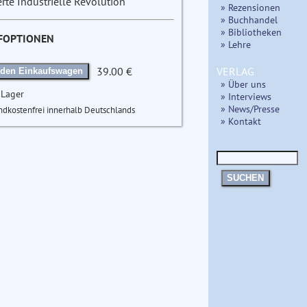
erte Industrielle Revolution
» Rezensionen
» Buchhandel
» Bibliotheken
FOPTIONEN
» Lehre
VERLAG
39.00 €
 den Einkaufswagen
» Über uns
 Lager
» Interviews
» News/Presse
ndkostenfrei innerhalb Deutschlands
» Kontakt
SUCHEN