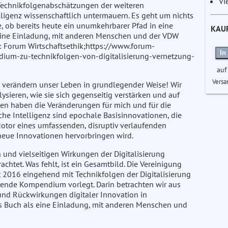
Vi
 Technikfolgenabschätzungen der weiteren
lligenz wissenschaftlich untermauern. Es geht um nichts
, ob bereits heute ein unumkehrbarer Pfad in eine
KAU
ls eine Einladung, mit anderen Menschen und der VDW
n: Forum Wirtschaftsethik;https://www.forum-
In
dium-zu-technikfolgen-von-digitalisierung-vernetzung-
auf
Versa
z verändern unser Leben in grundlegender Weise! Wir
ieren, wie sie sich gegenseitig verstärken und auf
en haben die Veränderungen für mich und für die
iche Intelligenz sind epochale Basisinnovationen, die
Motor eines umfassenden, disruptiv verlaufenden
 neue Innovationen hervorbringen wird.
und vielseitigen Wirkungen der Digitalisierung
achtet. Was fehlt, ist ein Gesamtbild. Die Vereinigung
t 2016 eingehend mit Technikfolgen der Digitalisierung
egende Kompendium vorlegt. Darin betrachten wir aus
d Rückwirkungen digitaler Innovation in
as Buch als eine Einladung, mit anderen Menschen und