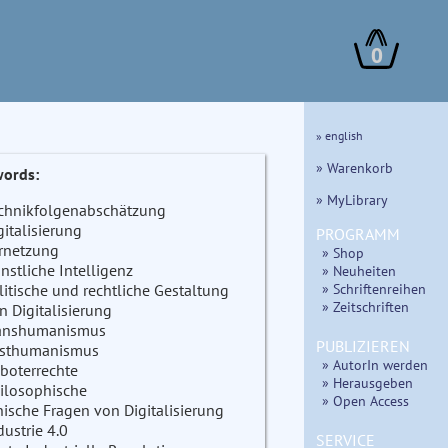
0
» english
» Warenkorb
ords:
» MyLibrary
chnikfolgenabschätzung
gitalisierung
PROGRAMM
rnetzung
» Shop
nstliche Intelligenz
» Neuheiten
» Schriftenreihen
litische und rechtliche Gestaltung
» Zeitschriften
n Digitalisierung
anshumanismus
PUBLIZIEREN
sthumanismus
» AutorIn werden
boterrechte
» Herausgeben
ilosophische
» Open Access
hische Fragen von Digitalisierung
dustrie 4.0
SERVICE