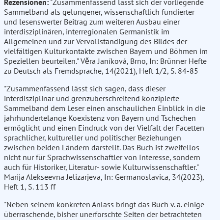
Rezensionen:
"Zusammenfassend lässt sich der vorliegende
Sammelband als gelungener, wissenschaftlich fundierter
und lesenswerter Beitrag zum weiteren Ausbau einer
interdisziplinären, interregionalen Germanistik im
Allgemeinen und zur Vervollständigung des Bildes der
vielfältigen Kulturkontakte zwischen Bayern und Böhmen im
Speziellen beurteilen." Věra Janíková, Brno, In: Brünner Hefte
zu Deutsch als Fremdsprache, 14(2021), Heft 1/2, S. 84-85
"Zusammenfassend lässt sich sagen, dass dieser
interdisziplinär und grenzüberschreitend konzipierte
Sammelband dem Leser einen anschaulichen Einblick in die
jahrhundertelange Koexistenz von Bayern und Tschechen
ermöglicht und einen Eindruck von der Vielfalt der Facetten
sprachlicher, kultureller und politischer Beziehungen
zwischen beiden Ländern darstellt. Das Buch ist zweifellos
nicht nur für Sprachwissenschaftler von Interesse, sondern
auch für Historiker, Literatur- sowie Kulturwissenschaftler."
Marija Alekseevna Jelizarjeva, In: Germanoslavica, 34(2023),
Heft 1, S. 113 ff
"Neben seinem konkreten Anlass bringt das Buch v. a. einige
überraschende, bisher unerforschte Seiten der betrachteten