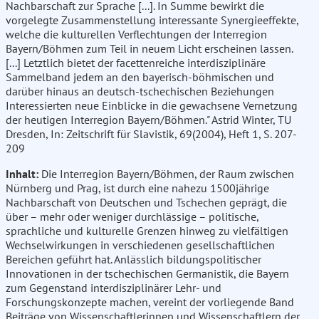
Nachbarschaft zur Sprache [...]. In Summe bewirkt die
vorgelegte Zusammenstellung interessante Synergieeffekte,
welche die kulturellen Verflechtungen der Interregion
Bayern/Böhmen zum Teil in neuem Licht erscheinen lassen.
[...] Letztlich bietet der facettenreiche interdisziplinäre
Sammelband jedem an den bayerisch-böhmischen und
darüber hinaus an deutsch-tschechischen Beziehungen
Interessierten neue Einblicke in die gewachsene Vernetzung
der heutigen Interregion Bayern/Böhmen." Astrid Winter, TU
Dresden, In: Zeitschrift für Slavistik, 69(2004), Heft 1, S. 207-
209
Inhalt:
Die Interregion Bayern/Böhmen, der Raum zwischen
Nürnberg und Prag, ist durch eine nahezu 1500jährige
Nachbarschaft von Deutschen und Tschechen geprägt, die
über – mehr oder weniger durchlässige – politische,
sprachliche und kulturelle Grenzen hinweg zu vielfältigen
Wechselwirkungen in verschiedenen gesellschaftlichen
Bereichen geführt hat. Anlässlich bildungspolitischer
Innovationen in der tschechischen Germanistik, die Bayern
zum Gegenstand interdisziplinärer Lehr- und
Forschungskonzepte machen, vereint der vorliegende Band
Beiträge von Wissenschaftlerinnen und Wissenschaftlern der