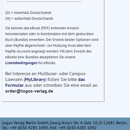
(D) = innerhalb Deutschlands
(W) = außerhalb Deutschlands
Sie können das eBook (PDF) entweder einzeln
herunterladen oder in Kombination mit dem gedruckten
Buch (Bundle) erwerben. Der Erwerb beider Optionen wird
über PayPal abgerechnet - zur Nutzung muss aber kein
PayPal-Account angelegt werden. Mit dem Erwerb des
eBooks bzw. Bundles akzeptieren Sie unsere
Lizenzbedingungen
für eBooks.
Bei Interesse an Multiuser- oder Campus-
Lizenzen (
MyLibrary
) füllen Sie bitte
das
Formular
aus oder schreiben Sie eine email an
order@logos-verlag.de
Logos Verlag Berlin GmbH, Georg-Knorr-Str. 4, Geb. 10, D-12681 Berlin,
Tel.: +49 (0)30 4285 1090, FAX: +49 (0)30 4285 1092