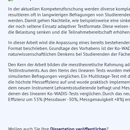
In der aktuellen Kompetenzforschung werden diverse komplex
resultieren oft in langwierigen Befragungen von Studierende
werden. Damit gehen Nachteile, wie beispielsweise eine sinken
der noch seltene Einsatz adaptiver Testformate. Diese weisen 
die Belastung senken und die Teilnahmebereitschaft erhöhen
In dieser Arbeit wird die Anpassung eines bereits bestehende
Format beschrieben. Grundlage des Vorhabens ist der Ko-WAD
naturwissenschaftlichen Denkens bei Studierenden der Fächer
Den Kern der Arbeit bilden die messtheoretische Rahmung ad
Testinstruments. Aus den Items des linearen Tests wurden meh
simulierten Befragungen verglichen. Ein Multistage-Test mit 
die höchste Messeffizienz auf und wurde praktisch implemen
dem neuen Instrument Lehramtsstudierende befragt und Mess
denen des linearen Ko-WADiS-Tests verglichen. Durch das neu
Effizienz um 53% (Messdauer -30%, Messgenauigkeit +8%) err
Wollen auch Sie Ihre
Dissertation veröffentlichen
?