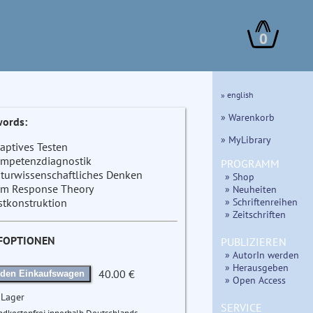
0
» english
» Warenkorb
ords:
» MyLibrary
aptives Testen
mpetenzdiagnostik
PROGRAMM
turwissenschaftliches Denken
» Shop
em Response Theory
» Neuheiten
» Schriftenreihen
stkonstruktion
» Zeitschriften
FOPTIONEN
PUBLIZIEREN
» AutorIn werden
» Herausgeben
40.00 €
 den Einkaufswagen
» Open Access
 Lager
SERVICE