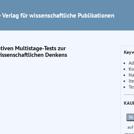
 Verlag für wissenschaftliche Publikationen
tiven Multistage-Tests zur
Keyw
issenschaftlichen Denkens
Ad
Ko
Na
It
Te
KAU
In
auf