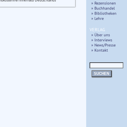
ndkostenfrei innerhalb Deutschlands
» Rezensionen
» Buchhandel
» Bibliotheken
» Lehre
VERLAG
» Über uns
» Interviews
» News/Presse
» Kontakt
SUCHEN