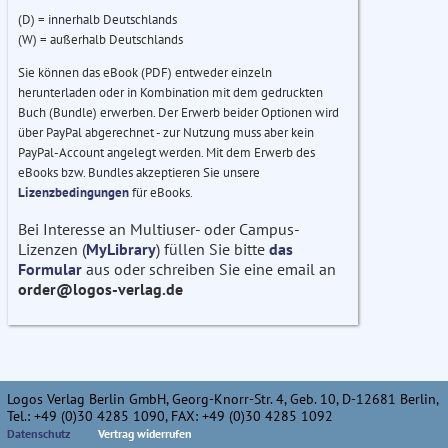
(D) = innerhalb Deutschlands
(W) = außerhalb Deutschlands
Sie können das eBook (PDF) entweder einzeln
herunterladen oder in Kombination mit dem gedruckten
Buch (Bundle) erwerben. Der Erwerb beider Optionen wird
über PayPal abgerechnet - zur Nutzung muss aber kein
PayPal-Account angelegt werden. Mit dem Erwerb des
eBooks bzw. Bundles akzeptieren Sie unsere
Lizenzbedingungen
für eBooks.
Bei Interesse an Multiuser- oder Campus-
Lizenzen (
MyLibrary
) füllen Sie bitte
das
Formular
aus oder schreiben Sie eine email an
order@logos-verlag.de
Logos Verlag Berlin GmbH, Georg-Knorr-Str. 4, Geb. 10, D-12681 Berlin,
Tel.: +49 (0)30 4285 1090, FAX: +49 (0)30 4285 1092
Datenschutz
Vertrag widerrufen