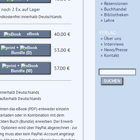
» Rezensionen
» Buchhandel
 noch 2 Ex. auf Lager
» Bibliotheken
ndkostenfrei innerhalb Deutschlands
» Lehre
VERLAG
40.00 €
eBook
» Über uns
» Interviews
+
» News/Presse
53.00 €
Bundle (D)
» Kontakt
+
57.00 €
Bundle (W)
SUCHEN
innerhalb Deutschlands
 außerhalb Deutschlands
önnen das eBook (PDF) entweder einzeln
terladen oder in Kombination mit dem
ckten Buch (Bundle) erwerben. Der Erwerb
 Optionen wird über PayPal abgerechnet - zur
ng muss aber kein PayPal-Account angelegt