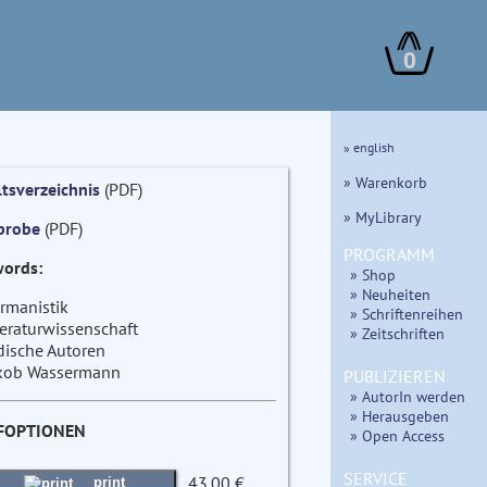
0
» english
» Warenkorb
ltsverzeichnis
(PDF)
» MyLibrary
probe
(PDF)
PROGRAMM
ords:
» Shop
» Neuheiten
rmanistik
» Schriftenreihen
teraturwissenschaft
» Zeitschriften
dische Autoren
kob Wassermann
PUBLIZIEREN
» AutorIn werden
» Herausgeben
FOPTIONEN
» Open Access
SERVICE
43.00 €
print