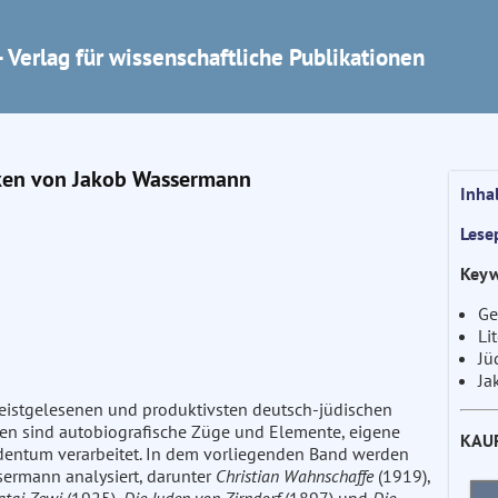
 Verlag für wissenschaftliche Publikationen
rken von Jakob Wassermann
Inha
Lese
Keyw
Ge
Li
Jü
Ja
istgelesenen und produktivsten deutsch-jüdischen
affen sind autobiografische Züge und Elemente, eigene
KAU
entum verarbeitet. In dem vorliegenden Band werden
sermann analysiert, darunter
Christian Wahnschaffe
(1919),