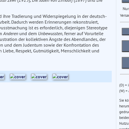
atai Zewi
(1925),
Die Juden von Zirndorf
(1897) und
Die
Nur
Versa
d ihre Tradierung und Widerspiegelung in der deutsch-
Arbeit. Dadurch werden Erinnerungen rekonstruiert,
usstmachung ist es erforderlich, diejenigen Stereotype
em
Anderen
und dem
Unbewussten
, ferner auf Vorurteile
tration der kollektiven Ängste des Abendlandes, der
en und dem Judentum sowie der Konfrontation des
 Liebe, Respekt, Gutmütigkeit, Menschlichkeit und
(D) = 
(W) =
Sie k
herun
gedru
beider
Nutzu