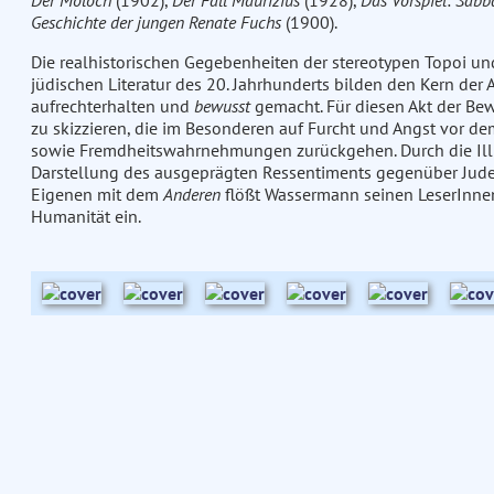
Der Moloch
(1902),
Der Fall Maurizius
(1928),
Das Vorspiel: Sabb
Geschichte der jungen Renate Fuchs
(1900).
Die realhistorischen Gegebenheiten der stereotypen Topoi un
jüdischen Literatur des 20. Jahrhunderts bilden den Kern der 
aufrechterhalten und
bewusst
gemacht. Für diesen Akt der Bew
zu skizzieren, die im Besonderen auf Furcht und Angst vor d
sowie Fremdheitswahrnehmungen zurückgehen. Durch die Illus
Darstellung des ausgeprägten Ressentiments gegenüber Jud
Eigenen mit dem
Anderen
flößt Wassermann seinen LeserInnen
Humanität ein.