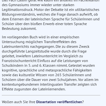
Das Fach Latein gerät wie kaum ein anderes im Fächerkanon
des Gymnasiums immer wieder unter starken
Legitimationsdruck. Motor der Debatte ist ein utilitaristisches
Bildungsverständnis, welches die Frage danach aufwirft, ob
dem Erlernen der lateinischen Sprache für Schülerinnen und
Schüler über den bloßen Erwerb einer toten Sprache
Bedeutung zukommt.
Im vorliegenden Buch wird in einer empirischen
Untersuchung möglichen Transfereffekten des
Lateinunterrichts nachgegangen. Die zu diesem Zweck
durchgeführte Langzeitstudie wurde durch die Frage
geleitet, inwiefern Lateinunterricht im Vergleich zu
Französischunterricht Einfluss auf die Leistungen von
Schulkindern in 5. und 6. Klassen nimmt. Getestet wurden
kognitive, sprachliche und metasprachliche Fähigkeiten
sowie das kulturelle Wissen von 265 Schülerinnen und
Schülern über die Dauer von zwei Schuljahren. Vor allem im
kontextungebundenen interlingualen Transfer zeigten sich
Effekte zugunsten der Lateinlernenden.
Wollen auch Sie Ihre
Dissertation veröffentlichen
?