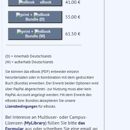
41.00 €
eBook
+
55.00 €
Bundle (D)
+
61.50 €
Bundle (W)
(D) = innerhalb Deutschlands
(W) = außerhalb Deutschlands
Sie können das eBook (PDF) entweder einzeln
herunterladen oder in Kombination mit dem gedruckten
Buch (Bundle) erwerben. Der Erwerb beider Optionen wird
über PayPal abgerechnet - zur Nutzung muss aber kein
PayPal-Account angelegt werden. Mit dem Erwerb des
eBooks bzw. Bundles akzeptieren Sie unsere
Lizenzbedingungen
für eBooks.
Bei Interesse an Multiuser- oder Campus-
Lizenzen (
MyLibrary
) füllen Sie bitte
das
Formular
aus oder schreiben Sie eine email an