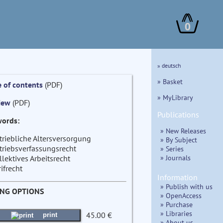
0
» deutsch
» Basket
e of contents
(PDF)
» MyLibrary
iew
(PDF)
Publications
ords:
» New Releases
triebliche Altersversorgung
» By Subject
triebsverfassungsrecht
» Series
» Journals
llektives Arbeitsrecht
rifrecht
Information
» Publish with us
ING OPTIONS
» OpenAccess
» Purchase
» Libraries
45.00 €
print
» About us