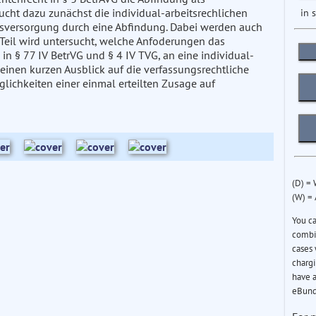
in 
ucht dazu zunächst die individual-arbeitsrechlichen
rsversorgung durch eine Abfindung. Dabei werden auch
 Teil wird untersucht, welche Anfoderungen das
 in § 77 IV BetrVG und § 4 IV TVG, an eine individual-
t einen kurzen Ausblick auf die verfassungsrechtliche
lichkeiten einer einmal erteilten Zusage auf
(D) =
(W) =
You c
combin
cases 
chargi
have a
eBund