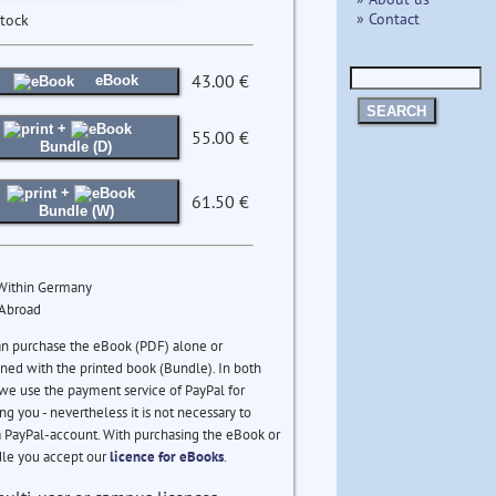
» Contact
stock
43.00 €
eBook
SEARCH
+
55.00 €
Bundle (D)
+
61.50 €
Bundle (W)
 Within Germany
 Abroad
an purchase the eBook (PDF) alone or
ed with the printed book (Bundle). In both
we use the payment service of PayPal for
ng you - nevertheless it is not necessary to
 PayPal-account. With purchasing the eBook or
le you accept our
licence for eBooks
.