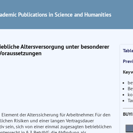
ademic Publications in Science and Humanities
iebliche Altersversorgung unter besonderer
Tabl
 Voraussetzungen
Prev
Keyw
be
Be
ko
Ta
BUY
es Element der Alterssicherung für Arbeitnehmer. Für den
tlichen Risiken und einer langen Vertragsdauer
iv sein, sich von einer einmal zugesagten betrieblichen
entenrecht in § 3 BetrAVG die Abfindung als