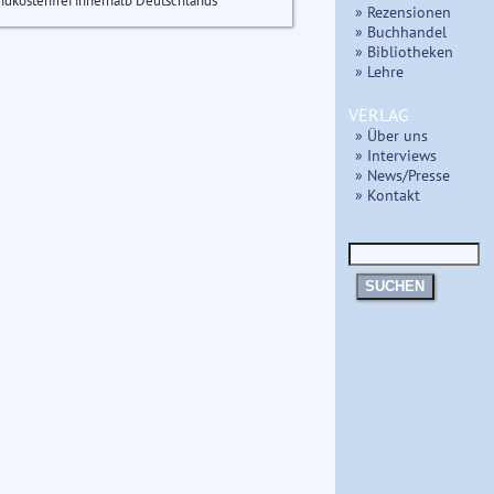
ndkostenfrei innerhalb Deutschlands
» Rezensionen
» Buchhandel
» Bibliotheken
» Lehre
VERLAG
» Über uns
» Interviews
» News/Presse
» Kontakt
SUCHEN