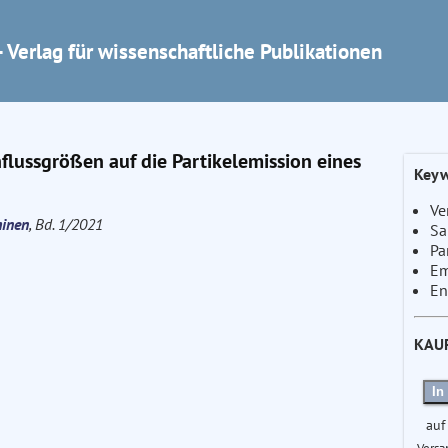
 Verlag für wissenschaftliche Publikationen
lussgrößen auf die Partikelemission eines
Keyw
Ve
hinen
, Bd. 1/2021
Sa
Pa
Em
En
KAU
In
auf