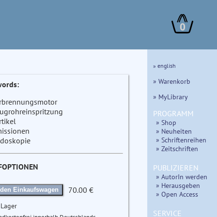
0
» english
» Warenkorb
ords:
» MyLibrary
rbrennungsmotor
ugrohreinspritzung
PROGRAMM
rtikel
» Shop
issionen
» Neuheiten
» Schriftenreihen
doskopie
» Zeitschriften
FOPTIONEN
PUBLIZIEREN
» AutorIn werden
» Herausgeben
70.00 €
 den Einkaufswagen
» Open Access
 Lager
SERVICE