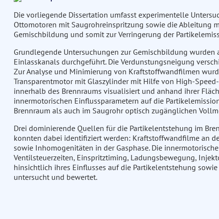
Die vorliegende Dissertation umfasst experimentelle Untersu
Ottomotoren mit Saugrohreinspritzung sowie die Ableitung
Gemischbildung und somit zur Verringerung der Partikelemiss
Grundlegende Untersuchungen zur Gemischbildung wurden an
Einlasskanals durchgeführt. Die Verdunstungsneigung versc
Zur Analyse und Minimierung von Kraftstoffwandfilmen wu
Transparentmotor mit Glaszylinder mit Hilfe von High-Speed-
innerhalb des Brennraums visualisiert und anhand ihrer Fläche
innermotorischen Einflussparametern auf die Partikelemissi
Brennraum als auch im Saugrohr optisch zugänglichen Vollmo
Drei dominierende Quellen für die Partikelentstehung im Br
konnten dabei identifiziert werden: Kraftstoffwandfilme an d
sowie Inhomogenitäten in der Gasphase. Die innermotorische
Ventilsteuerzeiten, Einspritztiming, Ladungsbewegung, Injek
hinsichtlich ihres Einflusses auf die Partikelentstehung sowie
untersucht und bewertet.