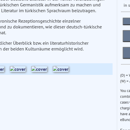
 türkischen Germanistik aufmerksam zu machen und
in 
Literatur im türkischen Sprachraum beizutragen.
chronische Rezeptionsgeschichte einzelner
 und zu dokumentieren, wie dieser deutsch-türkische
at.
icher Überblick bzw. ein literaturhistorischer
 der beiden Kulturräume ermöglicht wird.
(D) =
(W) =
You c
combin
cases 
chargi
have a
eBund