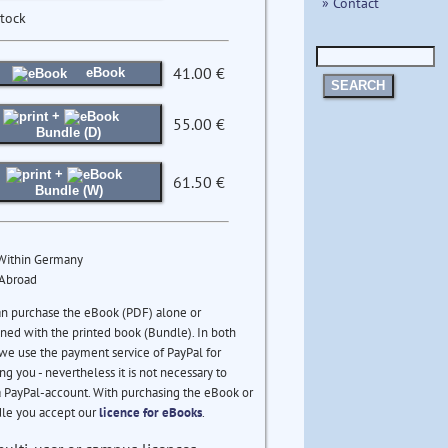
» Contact
stock
41.00 €
eBook
SEARCH
+
55.00 €
Bundle (D)
+
61.50 €
Bundle (W)
 Within Germany
 Abroad
an purchase the eBook (PDF) alone or
ed with the printed book (Bundle). In both
we use the payment service of PayPal for
ng you - nevertheless it is not necessary to
 PayPal-account. With purchasing the eBook or
le you accept our
licence for eBooks
.