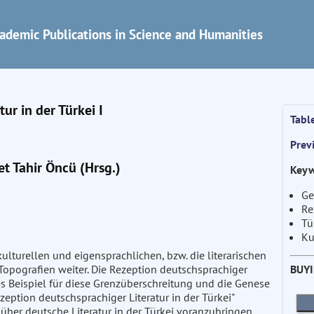
ademic Publications in Science and Humanities
ur in der Türkei I
Tabl
Prev
t Tahir Öncü (Hrsg.)
Keyw
Ge
Re
Tü
Ku
kulturellen und eigensprachlichen, bzw. die literarischen
BUY
Topografien weiter. Die Rezeption deutschsprachiger
ches Beispiel für diese Grenzüberschreitung und die Genese
ezeption deutschsprachiger Literatur in der Türkei"
ber deutsche Literatur in der Türkei voranzubringen