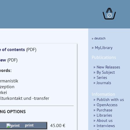
∅
» deutsch
» MyLibrary
e of contents
(PDF)
Publications
iew
(PDF)
» New Releases
ords:
» By Subject
» Series
rmanistik
» Journals
zeption
rkei
Information
lturkontakt und -transfer
» Publish with us
» OpenAccess
» Purchase
ING OPTIONS
» Libraries
» About us
45.00 €
» Interviews
print