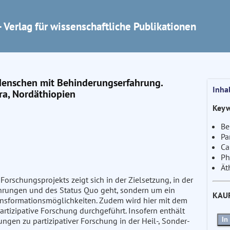
 Verlag für wissenschaftliche Publikationen
Menschen mit Behinderungserfahrung.
Inha
ra, Nordäthiopien
Keyw
Be
Pa
Ca
Ph
Ät
Forschungsprojekts zeigt sich in der Zielsetzung, in der
hrungen und des Status Quo geht, sondern um ein
KAU
ansformationsmöglichkeiten. Zudem wird hier mit dem
tizipative Forschung durchgeführt. Insofern enthält
In
ngen zu partizipativer Forschung in der Heil-, Sonder-