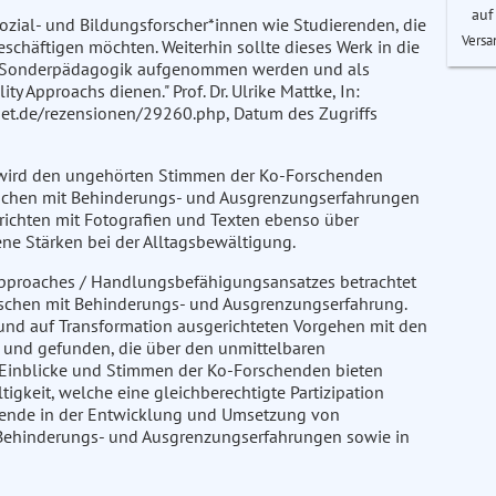
auf
ozial- und Bildungsforscher*innen wie Studierenden, die
Versa
schäftigen möchten. Weiterhin sollte dieses Werk in die
 und Sonderpädagogik aufgenommen werden und als
y Approachs dienen." Prof. Dr. Ulrike Mattke, In:
net.de/rezensionen/29260.php, Datum des Zugriffs
 wird den ungehörten Stimmen der Ko-Forschenden
nschen mit Behinderungs- und Ausgrenzungserfahrungen
richten mit Fotografien und Texten ebenso über
e Stärken bei der Alltagsbewältigung.
 Approaches / Handlungsbefähigungsansatzes betrachtet
nschen mit Behinderungs- und Ausgrenzungserfahrung.
 und auf Transformation ausgerichteten Vorgehen mit den
 und gefunden, die über den unmittelbaren
Einblicke und Stimmen der Ko-Forschenden bieten
igkeit, welche eine gleichberechtigte Partizipation
itende in der Entwicklung und Umsetzung von
Behinderungs- und Ausgrenzungserfahrungen sowie in