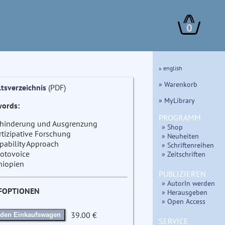
0
» english
» Warenkorb
ltsverzeichnis
(PDF)
» MyLibrary
ords:
PROGRAMM
hinderung und Ausgrenzung
» Shop
rtizipative Forschung
» Neuheiten
pability Approach
» Schriftenreihen
otovoice
» Zeitschriften
hiopien
PUBLIZIEREN
» AutorIn werden
FOPTIONEN
» Herausgeben
» Open Access
39.00 €
 den Einkaufswagen
SERVICE