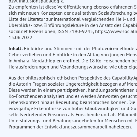
bzw. Inklusionspädagogik.
Zu empfehlen ist diese Veröffentlichung ebenso erfahrenen S
sich mit neuen Konzepten der qualitativen Sozialforschung be
Liste der Literatur zur international vergleichenden Heil-
Überblicks- bzw. Einführungslektüre in den Ansatz des Capabilit
socialnet Rezensionen, ISSN 2190-9245, https://www.social
15.06.2022
Inhalt:
Einblicke und Stimmen - mit der Photovoicemethode
Gehör verliehen und Einblicke in den Alltag von jungen Me
in Amhara, Nordäthiopien eröffnet. Die 18 Ko-Forschenden be
Herausforderungen und Veränderungswünsche, wie über eigen
Aus der philosophisch-ethischen Perspektive des Capability
die Autorin Fragen sozialer Ungerechtigkeit bezogen auf Me
Diese werden in einem partizipativen, handlungsorientierten
Ko-Forschenden analysiert und es werden Antworten gesucht
Lebenskontext hinaus Bedeutung beanspruchen können. Die 
einzigartige Erkenntnisse von hoher Glaubwürdigkeit und Gült
selbstvertretender Personen als Forschende und als Mitarbe
Unterstützungs- und Beratungsangeboten für Menschen mit 
Programmen der Entwicklungszusammenarbeit nahelegen.