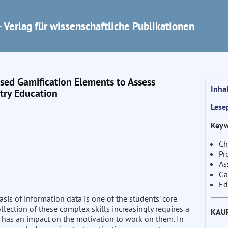
 Verlag für wissenschaftliche Publikationen
ed Gamification Elements to Assess
Inha
try Education
Lese
Keyw
Ch
Pr
As
Ga
Ed
is of information data is one of the students' core
llection of these complex skills increasingly requires a
KAU
 has an impact on the motivation to work on them. In