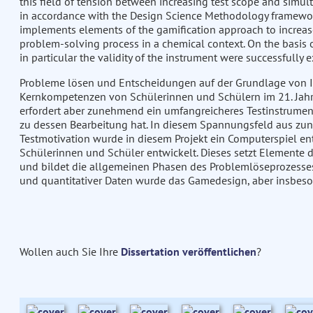
this field of tension between increasing test scope and simu
in accordance with the Design Science Methodology framework 
implements elements of the gamification approach to increas
problem-solving process in a chemical context. On the basis 
in particular the validity of the instrument were successfully 
Probleme lösen und Entscheidungen auf der Grundlage von In
Kernkompetenzen von Schülerinnen und Schülern im 21. Jahr
erfordert aber zunehmend ein umfangreicheres Testinstrumen
zu dessen Bearbeitung hat. In diesem Spannungsfeld aus z
Testmotivation wurde in diesem Projekt ein Computerspiel e
Schülerinnen und Schüler entwickelt. Dieses setzt Elemente 
und bildet die allgemeinen Phasen des Problemlöseprozesses
und quantitativer Daten wurde das Gamedesign, aber insbeson
Wollen auch Sie Ihre
Dissertation veröffentlichen
?