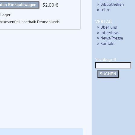
» Bibliotheken
52.00 €
 den Einkaufswagen
» Lehre
 Lager
VERLAG
ndkostenfrei innerhalb Deutschlands
» Über uns
» Interviews
» News/Presse
» Kontakt
Suchbegriff
SUCHEN