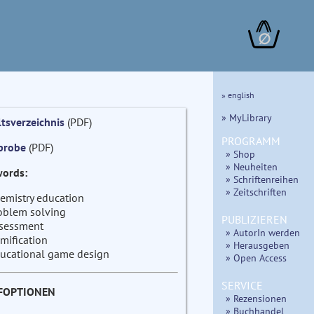
∅
» english
» MyLibrary
ltsverzeichnis
(PDF)
PROGRAMM
probe
(PDF)
» Shop
» Neuheiten
ords:
» Schriftenreihen
» Zeitschriften
emistry education
oblem solving
PUBLIZIEREN
sessment
» AutorIn werden
mification
» Herausgeben
ucational game design
» Open Access
SERVICE
FOPTIONEN
» Rezensionen
» Buchhandel