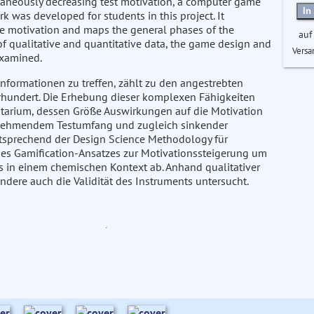
ltaneously decreasing test motivation, a computer game
In
was developed for students in this project. It
e motivation and maps the general phases of the
auf
of qualitative and quantitative data, the game design and
Versa
examined.
formationen zu treffen, zählt zu den angestrebten
hundert. Die Erhebung dieser komplexen Fähigkeiten
tarium, dessen Größe Auswirkungen auf die Motivation
unehmendem Testumfang und zugleich sinkender
ntsprechend der Design Science Methodology für
des Gamification-Ansatzes zur Motivationssteigerung um
 in einem chemischen Kontext ab. Anhand qualitativer
dere auch die Validität des Instruments untersucht.