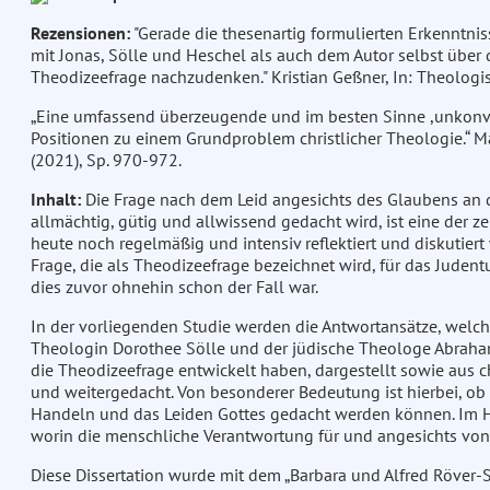
Rezensionen:
"Gerade die thesenartig formulierten Erkenntni
mit Jonas, Sölle und Heschel als auch dem Autor selbst über
Theodizeefrage nachzudenken." Kristian Geßner, In: Theologi
„Eine umfassend überzeugende und im besten Sinne ,unkonve
Positionen zu einem Grundproblem christlicher Theologie.“ Ma
(2021), Sp. 970-972.
Inhalt:
Die Frage nach dem Leid angesichts des Glaubens an d
allmächtig, gütig und allwissend gedacht wird, ist eine der 
heute noch regelmäßig und intensiv reflektiert und diskutiert 
Frage, die als Theodizeefrage bezeichnet wird, für das Juden
dies zuvor ohnehin schon der Fall war.
In der vorliegenden Studie werden die Antwortansätze, welche
Theologin Dorothee Sölle und der jüdische Theologe Abraha
die Theodizeefrage entwickelt haben, dargestellt sowie aus ch
und weitergedacht. Von besonderer Bedeutung ist hierbei, ob 
Handeln und das Leiden Gottes gedacht werden können. Im Hi
worin die menschliche Verantwortung für und angesichts von 
Diese Dissertation wurde mit dem „Barbara und Alfred Röver-S