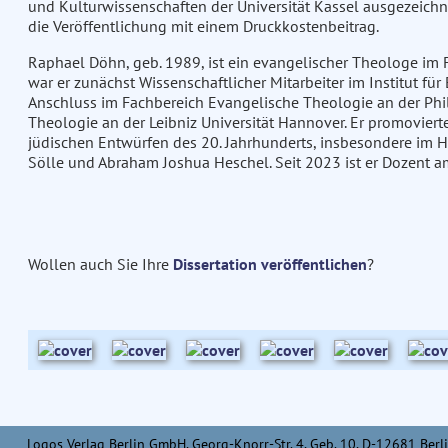
und Kulturwissenschaften der Universität Kassel ausgezeichnet
die Veröffentlichung mit einem Druckkostenbeitrag.
Raphael Döhn, geb. 1989, ist ein evangelischer Theologe im
war er zunächst Wissenschaftlicher Mitarbeiter im Institut für
Anschluss im Fachbereich Evangelische Theologie an der Phili
Theologie an der Leibniz Universität Hannover. Er promovierte
jüdischen Entwürfen des 20. Jahrhunderts, insbesondere im 
Sölle und Abraham Joshua Heschel. Seit 2023 ist er Dozent a
Wollen auch Sie Ihre
Dissertation veröffentlichen
?
Logos Verlag Berlin GmbH, Georg-Knorr-Str. 4, Geb. 10, D-12681 Berli