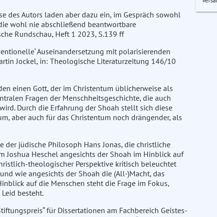
Versa
sse des Autors laden aber dazu ein, im Gespräch sowohl
 die wohl nie abschließend beantwortbare
sche Rundschau, Heft 1 2023, S.139 ff
ntionelle‘ Auseinandersetzung mit polarisierenden
rtin Jockel, in: Theologische Literaturzeitung 146/10
en einen Gott, der im Christentum üblicherweise als
zentralen Fragen der Menschheitsgeschichte, die auch
wird. Durch die Erfahrung der Shoah stellt sich diese
tum, aber auch für das Christentum noch drängender, als
 der jüdische Philosoph Hans Jonas, die christliche
m Joshua Heschel angesichts der Shoah im Hinblick auf
ristlich-theologischer Perspektive kritisch beleuchtet
und wie angesichts der Shoah die (All-)Macht, das
nblick auf die Menschen steht die Frage im Fokus,
Leid besteht.
tiftungspreis“ für Dissertationen am Fachbereich Geistes-