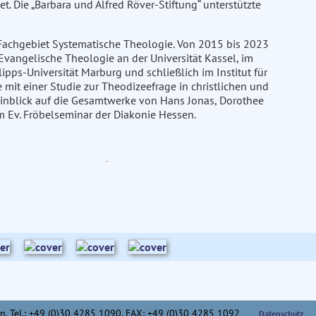
. Die „Barbara und Alfred Röver-Stiftung“ unterstützte
 Fachgebiet Systematische Theologie. Von 2015 bis 2023
 Evangelische Theologie an der Universität Kassel, im
pps-Universität Marburg und schließlich im Institut für
 mit einer Studie zur Theodizeefrage in christlichen und
Hinblick auf die Gesamtwerke von Hans Jonas, Dorothee
m Ev. Fröbelseminar der Diakonie Hessen.
n,
Tel.: +49 (0)30 4285 1090, FAX: +49 (0)30 4285 1092
Datenschutz