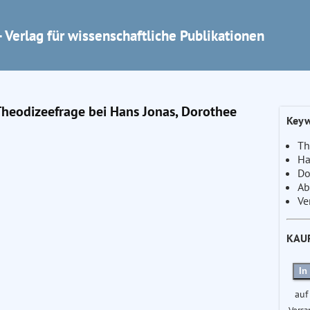
 Verlag für wissenschaftliche Publikationen
Theodizeefrage bei Hans Jonas, Dorothee
Keyw
Th
Ha
Do
Ab
Ve
KAU
In
auf