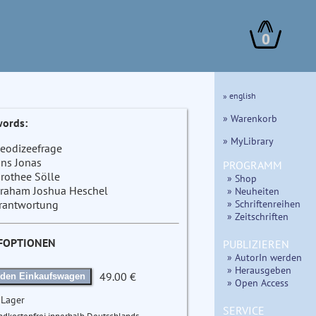
0
» english
» Warenkorb
ords:
» MyLibrary
eodizeefrage
ns Jonas
PROGRAMM
rothee Sölle
» Shop
raham Joshua Heschel
» Neuheiten
» Schriftenreihen
rantwortung
» Zeitschriften
FOPTIONEN
PUBLIZIEREN
» AutorIn werden
» Herausgeben
49.00 €
 den Einkaufswagen
» Open Access
 Lager
SERVICE