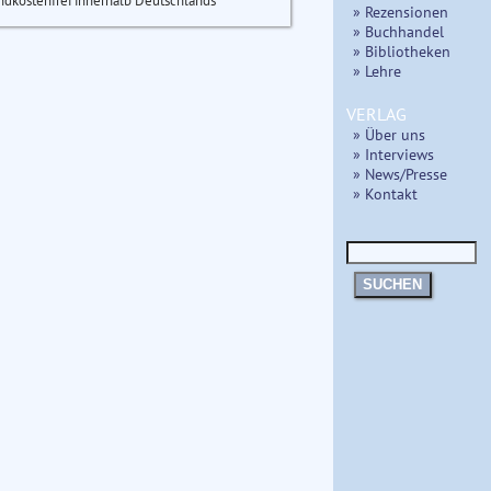
ndkostenfrei innerhalb Deutschlands
» Rezensionen
» Buchhandel
» Bibliotheken
» Lehre
VERLAG
» Über uns
» Interviews
» News/Presse
» Kontakt
SUCHEN