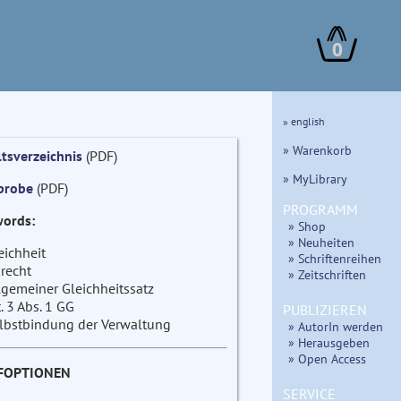
0
» english
» Warenkorb
ltsverzeichnis
(PDF)
» MyLibrary
probe
(PDF)
PROGRAMM
ords:
» Shop
» Neuheiten
eichheit
» Schriftenreihen
recht
» Zeitschriften
lgemeiner Gleichheitssatz
t. 3 Abs. 1 GG
PUBLIZIEREN
lbstbindung der Verwaltung
» AutorIn werden
» Herausgeben
» Open Access
FOPTIONEN
SERVICE