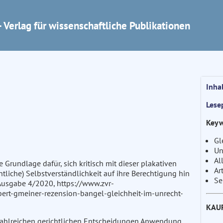
 Verlag für wissenschaftliche Publikationen
Inha
Lese
Keyw
Gl
Un
Al
 Grundlage dafür, sich kritisch mit dieser plakativen
Ar
liche) Selbstverständlichkeit auf ihre Berechtigung hin
Se
 Ausgabe 4/2020, https://www.zvr-
rt-gmeiner-rezension-bangel-gleichheit-im-unrecht-
KAU
n zahlreichen gerichtlichen Entscheidungen Anwendung,