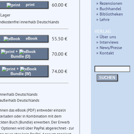
» Rezensionen
60.00 €
print
» Buchhandel
» Bibliotheken
 Lager
» Lehre
ndkostenfrei innerhalb Deutschlands
VERLAG
» Über uns
55.50 €
eBook
» Interviews
» News/Presse
+
» Kontakt
70.00 €
Bundle (D)
+
74.00 €
Bundle (W)
SUCHEN
innerhalb Deutschlands
 außerhalb Deutschlands
önnen das eBook (PDF) entweder einzeln
terladen oder in Kombination mit dem
ckten Buch (Bundle) erwerben. Der Erwerb
 Optionen wird über PayPal abgerechnet - zur