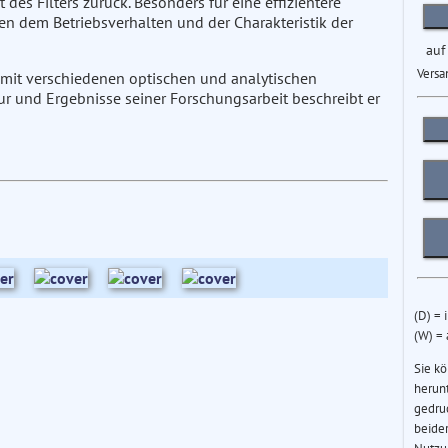
es Filters zurück. Besonders für eine effizientere
dem Betriebsverhalten und der Charakteristik der
auf
Versa
 mit verschiedenen optischen und analytischen
ur und Ergebnisse seiner Forschungsarbeit beschreibt er
(D) = 
(W) =
Sie k
herun
gedru
beider