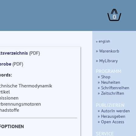
0
» english
» Warenkorb
ltsverzeichnis
(PDF)
» MyLibrary
probe
(PDF)
PROGRAMM
ords:
» Shop
» Neuheiten
chnische Thermodynamik
» Schriftenreihen
rtikel
» Zeitschriften
issionen
rbrennungsmotoren
PUBLIZIEREN
hadstoffe
» AutorIn werden
» Herausgeben
» Open Access
FOPTIONEN
SERVICE