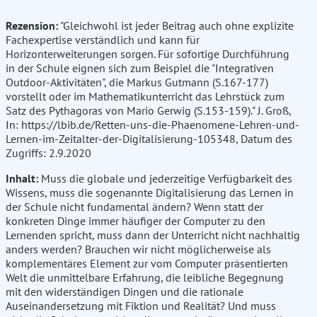
Rezension:
"Gleichwohl ist jeder Beitrag auch ohne explizite
Fachexpertise verständlich und kann für
Horizonterweiterungen sorgen. Für sofortige Durchführung
in der Schule eignen sich zum Beispiel die "Integrativen
Outdoor-Aktivitäten", die Markus Gutmann (S.167-177)
vorstellt oder im Mathematikunterricht das Lehrstück zum
Satz des Pythagoras von Mario Gerwig (S.153-159)." J. Groß,
In: https://lbib.de/Retten-uns-die-Phaenomene-Lehren-und-
Lernen-im-Zeitalter-der-Digitalisierung-105348, Datum des
Zugriffs: 2.9.2020
Inhalt:
Muss die globale und jederzeitige Verfügbarkeit des
Wissens, muss die sogenannte Digitalisierung das Lernen in
der Schule nicht fundamental ändern? Wenn statt der
konkreten Dinge immer häufiger der Computer zu den
Lernenden spricht, muss dann der Unterricht nicht nachhaltig
anders werden? Brauchen wir nicht möglicherweise als
komplementäres Element zur vom Computer präsentierten
Welt die unmittelbare Erfahrung, die leibliche Begegnung
mit den widerständigen Dingen und die rationale
Auseinandersetzung mit Fiktion und Realität? Und muss