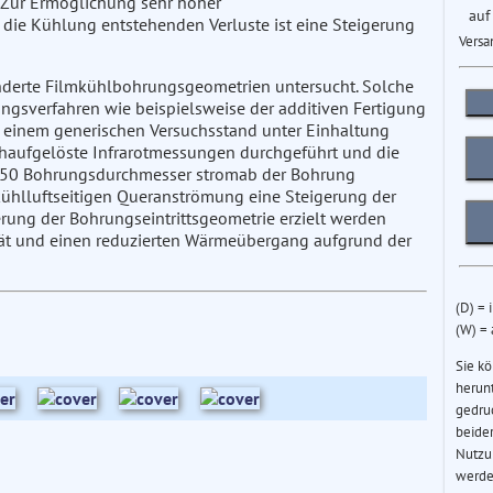
 Zur Ermöglichung sehr hoher
auf
 die Kühlung entstehenden Verluste ist eine Steigerung
Versa
ränderte Filmkühlbohrungsgeometrien untersucht. Solche
ngsverfahren wie beispielsweise der additiven Fertigung
n einem generischen Versuchsstand unter Einhaltung
chaufgelöste Infrarotmessungen durchgeführt und die
s 50 Bohrungsdurchmesser stromab der Bohrung
 kühlluftseitigen Queranströmung eine Steigerung der
ung der Bohrungseintrittsgeometrie erzielt werden
vität und einen reduzierten Wärmeübergang aufgrund der
(D) = 
(W) =
Sie k
herun
gedru
beider
Nutzu
werde