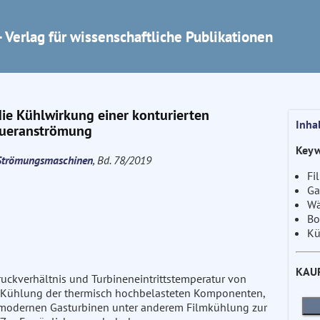
 Verlag für wissenschaftliche Publikationen
 die Kühlwirkung einer konturierten
Inha
 Queranströmung
Keyw
e Strömungsmaschinen
, Bd. 78/2019
Fi
Ga
Wä
Bo
Kü
KAU
uckverhältnis und Turbineneintrittstemperatur von
ive Kühlung der thermisch hochbelasteten Komponenten,
in modernen Gasturbinen unter anderem Filmkühlung zur