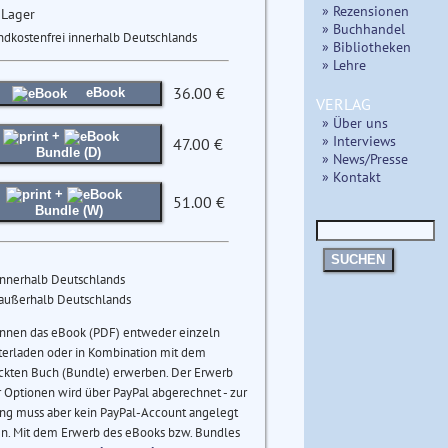
» Rezensionen
 Lager
» Buchhandel
ndkostenfrei innerhalb Deutschlands
» Bibliotheken
» Lehre
36.00 €
eBook
VERLAG
» Über uns
+
» Interviews
47.00 €
Bundle (D)
» News/Presse
» Kontakt
+
51.00 €
Bundle (W)
SUCHEN
innerhalb Deutschlands
 außerhalb Deutschlands
önnen das eBook (PDF) entweder einzeln
terladen oder in Kombination mit dem
ckten Buch (Bundle) erwerben. Der Erwerb
 Optionen wird über PayPal abgerechnet - zur
ng muss aber kein PayPal-Account angelegt
n. Mit dem Erwerb des eBooks bzw. Bundles