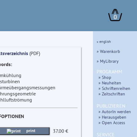
0
» english
» Warenkorb
ltsverzeichnis
(PDF)
» MyLibrary
ords:
PROGRAMM
lmkühlung
» Shop
sturbinen
» Neuheiten
rmeübergangsmessungen
» Schriftenreihen
hrungsgeometrie
» Zeitschriften
hlluftströmung
PUBLIZIEREN
» AutorIn werden
FOPTIONEN
» Herausgeben
» Open Access
37.00 €
print
SERVICE