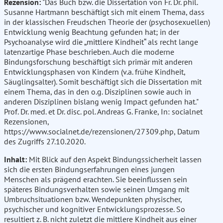
Rezension:
"Das Buch bzw. die Dissertation von Fr. Dr. phil.
Susanne Hartmann beschäftigt sich mit einem Thema, dass
in der klassischen Freudschen Theorie der (psychosexuellen)
Entwicklung wenig Beachtung gefunden hat; in der
Psychoanalyse wird die „mittlere Kindheit“ als recht lange
latenzartige Phase beschrieben. Auch die moderne
Bindungsforschung beschäftigt sich primär mit anderen
Entwicklungsphasen von Kindern (v.a. frühe Kindheit,
Säuglingsalter). Somit beschäftigt sich die Dissertation mit
einem Thema, das in den o.g. Disziplinen sowie auch in
anderen Disziplinen bislang wenig Impact gefunden hat."
Prof. Dr. med. et Dr. disc. pol. Andreas G. Franke, In: socialnet
Rezensionen,
https://www.socialnet.de/rezensionen/27309.php, Datum
des Zugriffs 27.10.2020.
Inhalt:
Mit Blick auf den Aspekt Bindungssicherheit lassen
sich die ersten Bindungserfahrungen eines jungen
Menschen als prägend erachten. Sie beeinflussen sein
späteres Bindungsverhalten sowie seinen Umgang mit
Umbruchsituationen bzw. Wendepunkten physischer,
psychischer und kognitiver Entwicklungsprozesse. So
resultiert z. B. nicht zuletzt die mittlere Kindheit aus einer