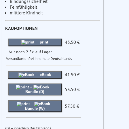
Bindungssicherheit
Feinfühligkeit
mittlere Kindheit
KAUFOPTIONEN
43.50 €
print
Nur noch 2 Ex. auf Lager
Versandkostenfrei innerhalb Deutschlands
41.50 €
eBook
+
53.50 €
Bundle (D)
+
57.50 €
Bundle (W)
(D) = innerhalb Deutschlands