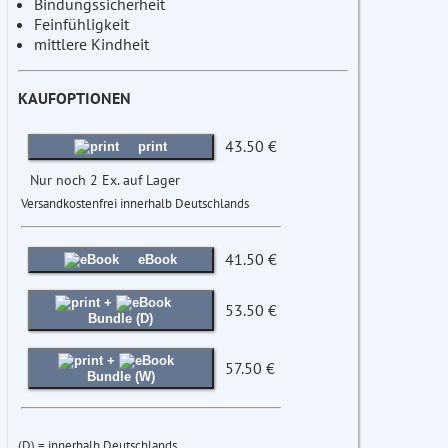
Bindungssicherheit
Feinfühligkeit
mittlere Kindheit
KAUFOPTIONEN
43.50 €
print
Nur noch 2 Ex. auf Lager
Versandkostenfrei innerhalb Deutschlands
41.50 €
eBook
+
53.50 €
Bundle (D)
+
57.50 €
Bundle (W)
(D) = innerhalb Deutschlands