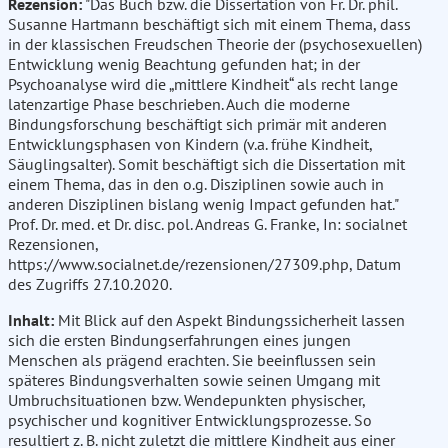
Rezension:
"Das Buch bzw. die Dissertation von Fr. Dr. phil.
Susanne Hartmann beschäftigt sich mit einem Thema, dass
in der klassischen Freudschen Theorie der (psychosexuellen)
Entwicklung wenig Beachtung gefunden hat; in der
Psychoanalyse wird die „mittlere Kindheit“ als recht lange
latenzartige Phase beschrieben. Auch die moderne
Bindungsforschung beschäftigt sich primär mit anderen
Entwicklungsphasen von Kindern (v.a. frühe Kindheit,
Säuglingsalter). Somit beschäftigt sich die Dissertation mit
einem Thema, das in den o.g. Disziplinen sowie auch in
anderen Disziplinen bislang wenig Impact gefunden hat."
Prof. Dr. med. et Dr. disc. pol. Andreas G. Franke, In: socialnet
Rezensionen,
https://www.socialnet.de/rezensionen/27309.php, Datum
des Zugriffs 27.10.2020.
Inhalt:
Mit Blick auf den Aspekt Bindungssicherheit lassen
sich die ersten Bindungserfahrungen eines jungen
Menschen als prägend erachten. Sie beeinflussen sein
späteres Bindungsverhalten sowie seinen Umgang mit
Umbruchsituationen bzw. Wendepunkten physischer,
psychischer und kognitiver Entwicklungsprozesse. So
resultiert z. B. nicht zuletzt die mittlere Kindheit aus einer