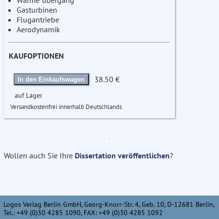
Wärme"übergang
Gasturbinen
Flugantriebe
Aerodynamik
KAUFOPTIONEN
38.50 €
In den Einkaufswagen
auf Lager
Versandkostenfrei innerhalb Deutschlands
Wollen auch Sie Ihre
Dissertation veröffentlichen
?
Logos Verlag Berlin GmbH, Georg-Knorr-Str. 4, Geb. 10, D-12681 Berlin,
Tel.: +49 (0)30 4285 1090, FAX: +49 (0)30 4285 1092