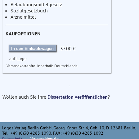
Betäubungsmittelgesetz
Sozialgesetzbuch
Arzneimittel
KAUFOPTIONEN
37.00 €
In den Einkaufswagen
auf Lager
Versandkostenfrei innerhalb Deutschlands
Wollen auch Sie Ihre
Dissertation veröffentlichen
?
Logos Verlag Berlin GmbH, Georg-Knorr-Str. 4, Geb. 10, D-12681 Berlin,
Tel.: +49 (0)30 4285 1090, FAX: +49 (0)30 4285 1092
Datenschutz
Vertrag widerrufen