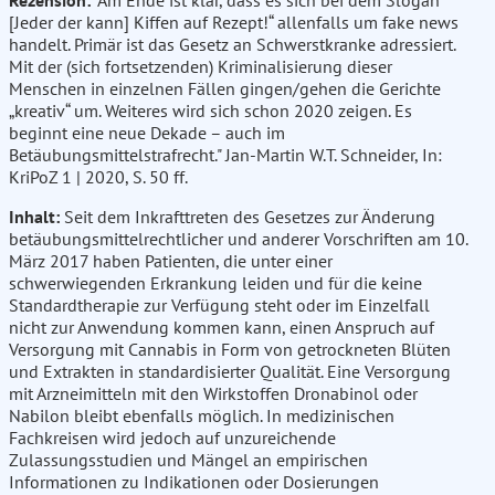
Rezension:
"Am Ende ist klar, dass es sich bei dem Slogan"
[Jeder der kann] Kiffen auf Rezept!“ allenfalls um fake news
handelt. Primär ist das Gesetz an Schwerstkranke adressiert.
Mit der (sich fortsetzenden) Kriminalisierung dieser
Menschen in einzelnen Fällen gingen/gehen die Gerichte
„kreativ“ um. Weiteres wird sich schon 2020 zeigen. Es
beginnt eine neue Dekade – auch im
Betäubungsmittelstrafrecht." Jan-Martin W.T. Schneider, In:
KriPoZ 1 | 2020, S. 50 ff.
Inhalt:
Seit dem Inkrafttreten des Gesetzes zur Änderung
betäubungsmittelrechtlicher und anderer Vorschriften am 10.
März 2017 haben Patienten, die unter einer
schwerwiegenden Erkrankung leiden und für die keine
Standardtherapie zur Verfügung steht oder im Einzelfall
nicht zur Anwendung kommen kann, einen Anspruch auf
Versorgung mit Cannabis in Form von getrockneten Blüten
und Extrakten in standardisierter Qualität. Eine Versorgung
mit Arzneimitteln mit den Wirkstoffen Dronabinol oder
Nabilon bleibt ebenfalls möglich. In medizinischen
Fachkreisen wird jedoch auf unzureichende
Zulassungsstudien und Mängel an empirischen
Informationen zu Indikationen oder Dosierungen