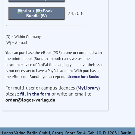
+
74.50 €
Bundle (W)
(D) = Within Germany
(W) = Abroad
You can purchase the eBook (PDF) alone or combined with
the printed book (Bundle). In both cases we use the
payment service of PayPal for charging you - nevertheless it
is not necessary to have a PayPal-account. With purchasing
the eBook or eBundle you accept our
licence for eBooks
.
For multi-user or campus licences (
MyLibrary
)
please
fill in the form
or write an email to
order@logos-verlag.de
Logos Verlag Berlin GmbH, Georg-Knorr-Str. 4, Geb. 10, D-12681 Berlin,