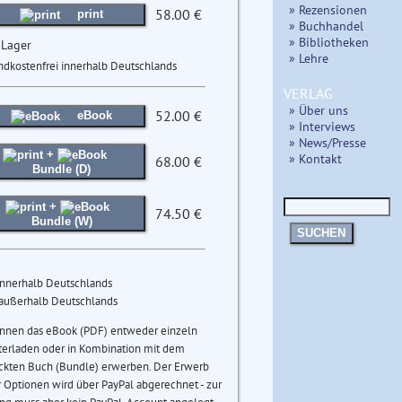
» Rezensionen
58.00 €
print
» Buchhandel
» Bibliotheken
 Lager
» Lehre
ndkostenfrei innerhalb Deutschlands
VERLAG
» Über uns
52.00 €
eBook
» Interviews
» News/Presse
+
» Kontakt
68.00 €
Bundle (D)
+
74.50 €
Bundle (W)
SUCHEN
innerhalb Deutschlands
 außerhalb Deutschlands
önnen das eBook (PDF) entweder einzeln
terladen oder in Kombination mit dem
ckten Buch (Bundle) erwerben. Der Erwerb
 Optionen wird über PayPal abgerechnet - zur