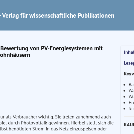
 Verlag für wissenschaftliche Publikationen
Bewertung von PV-Energiesystemen mit
Inha
 Wohnhäusern
Lese
Keyw
Ba
Wa
Wo
En
Si
ur als Verbraucher wichtig. Sie treten zunehmend auch
spiel durch Photovoltaik gewinnen. Hierbei stellt sich die
KAU
selbst benötigten Strom in das Netz einzuspeisen oder