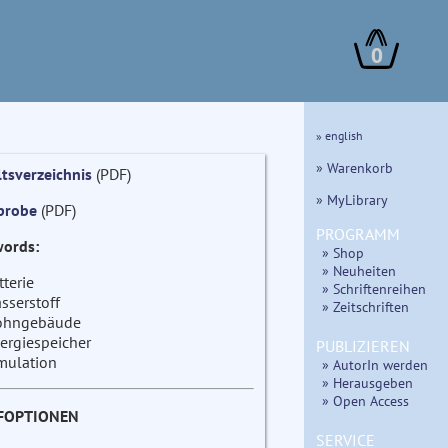
0
» english
» Warenkorb
ltsverzeichnis
(PDF)
» MyLibrary
probe
(PDF)
PROGRAMM
ords:
» Shop
» Neuheiten
tterie
» Schriftenreihen
sserstoff
» Zeitschriften
hngebäude
ergiespeicher
PUBLIZIEREN
mulation
» AutorIn werden
» Herausgeben
» Open Access
FOPTIONEN
SERVICE