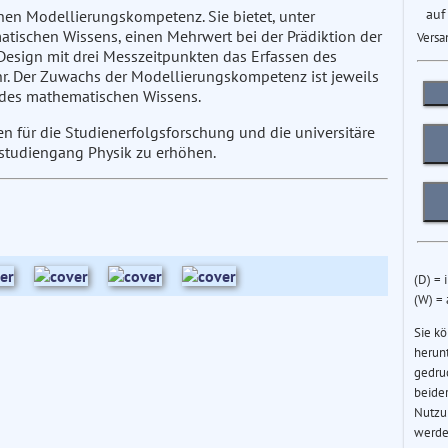
auf
hen Modellierungskompetenz. Sie bietet, unter
tischen Wissens, einen Mehrwert bei der Prädiktion der
Versa
 Design mit drei Messzeitpunkten das Erfassen des
r. Der Zuwachs der Modellierungskompetenz ist jeweils
 des mathematischen Wissens.
en für die Studienerfolgsforschung und die universitäre
rstudiengang Physik zu erhöhen.
(D) = 
(W) =
Sie k
herun
gedru
beider
Nutzu
werde