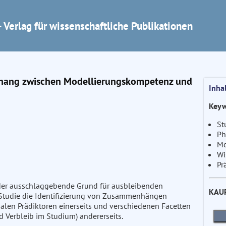
 Verlag für wissenschaftliche Publikationen
nhang zwischen Modellierungskompetenz und
Inha
Keyw
St
Ph
Mo
Wi
Pr
der ausschlaggebende Grund für ausbleibenden
KAU
en Studie die Identifizierung von Zusammenhängen
alen Prädiktoren einerseits und verschiedenen Facetten
d Verbleib im Studium) andererseits.