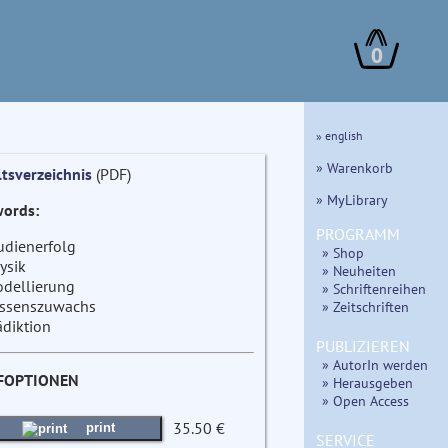
0
» english
» Warenkorb
ltsverzeichnis
(PDF)
» MyLibrary
ords:
PROGRAMM
udienerfolg
» Shop
ysik
» Neuheiten
dellierung
» Schriftenreihen
ssenszuwachs
» Zeitschriften
ädiktion
PUBLIZIEREN
» AutorIn werden
FOPTIONEN
» Herausgeben
» Open Access
35.50 €
print
SERVICE