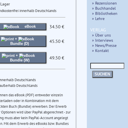
» Rezensionen
 Lager
» Buchhandel
ndkostenfrei innerhalb Deutschlands
» Bibliotheken
» Lehre
34.50 €
eBook
VERLAG
» Über uns
+
» Interviews
45.50 €
Bundle (D)
» News/Presse
» Kontakt
+
49.50 €
Bundle (W)
SUCHEN
innerhalb Deutschlands
 außerhalb Deutschlands
önnen das eBook (PDF) entweder einzeln
terladen oder in Kombination mit dem
ckten Buch (Bundle) erwerben. Der Erwerb
 Optionen wird über PayPal abgerechnet - zur
ng muss aber kein PayPal-Account angelegt
n. Mit dem Erwerb des eBooks bzw. Bundles