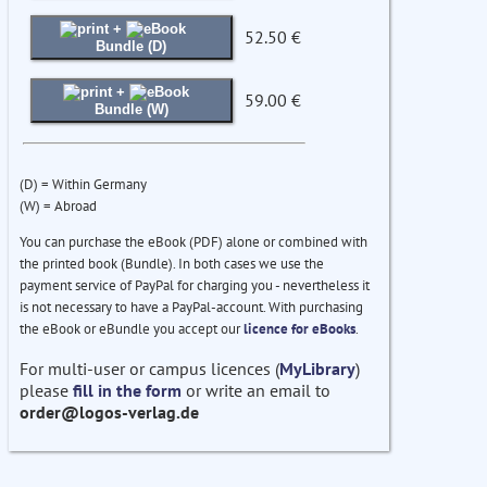
+
52.50 €
Bundle (D)
+
59.00 €
Bundle (W)
(D) = Within Germany
(W) = Abroad
You can purchase the eBook (PDF) alone or combined with
the printed book (Bundle). In both cases we use the
payment service of PayPal for charging you - nevertheless it
is not necessary to have a PayPal-account. With purchasing
the eBook or eBundle you accept our
licence for eBooks
.
For multi-user or campus licences (
MyLibrary
)
please
fill in the form
or write an email to
order@logos-verlag.de