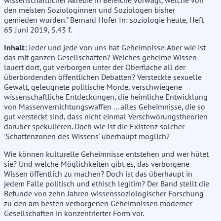
wissenschaftlicher Akrebie in Bereiche vorwagt, welche von
den meisten Soziologinnen und Soziologen bisher
gemieden wurden." Bernard Hofer In: soziologie heute, Heft
65 Juni 2019, S.43 f.
Inhalt:
Jeder und jede von uns hat Geheimnisse. Aber wie ist
das mit ganzen Gesellschaften? Welches geheime Wissen
lauert dort, gut verborgen unter der Oberfläche all der
überbordenden öffentlichen Debatten? Versteckte sexuelle
Gewalt, geleugnete politische Morde, verschwiegene
wissenschaftliche Entdeckungen, die heimliche Entwicklung
von Massenvernichtungswaffen ... alles Geheimnisse, die so
gut versteckt sind, dass nicht einmal Verschwörungstheorien
darüber spekulieren. Doch wie ist die Existenz solcher
'Schattenzonen des Wissens' überhaupt möglich?
Wie können kulturelle Geheimnisse entstehen und wer hütet
sie? Und welche Möglichkeiten gibt es, das verborgene
Wissen öffentlich zu machen? Doch ist das überhaupt in
jedem Falle politisch und ethisch legitim? Der Band stellt die
Befunde von zehn Jahren wissenssoziologischer Forschung
zu den am besten verborgenen Geheimnissen moderner
Gesellschaften in konzentrierter Form vor.