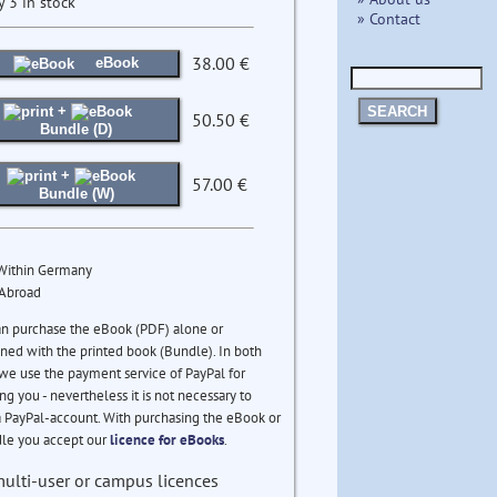
y 3 in stock
» Contact
38.00 €
eBook
+
SEARCH
50.50 €
Bundle (D)
+
57.00 €
Bundle (W)
 Within Germany
 Abroad
an purchase the eBook (PDF) alone or
ed with the printed book (Bundle). In both
we use the payment service of PayPal for
ng you - nevertheless it is not necessary to
 PayPal-account. With purchasing the eBook or
le you accept our
licence for eBooks
.
multi-user or campus licences