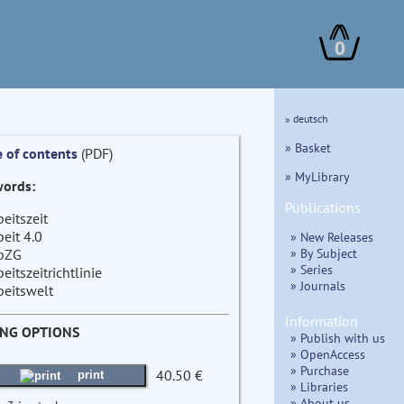
0
» deutsch
» Basket
e of contents
(PDF)
» MyLibrary
ords:
Publications
beitszeit
beit 4.0
» New Releases
» By Subject
bZG
» Series
beitszeitrichtlinie
» Journals
beitswelt
Information
ING OPTIONS
» Publish with us
» OpenAccess
» Purchase
40.50 €
print
» Libraries
» About us