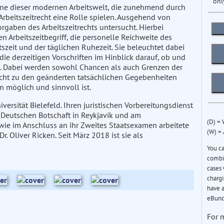
onl
ene dieser modernen Arbeitswelt, die zunehmend durch
 Arbeitszeitrecht eine Rolle spielen. Ausgehend von
aben des Arbeitszeitrechts untersucht. Hierbei
n Arbeitszeitbegriff, die personelle Reichweite des
zeit und der täglichen Ruhezeit. Sie beleuchtet dabei
e derzeitigen Vorschriften im Hinblick darauf, ob und
n. Dabei werden sowohl Chancen als auch Grenzen der
nicht zu den geänderten tatsächlichen Gegebenheiten
n möglich und sinnvoll ist.
ersität Bielefeld. Ihren juristischen Vorbereitungsdienst
 Deutschen Botschaft in Reykjavík und am
(D) =
wie im Anschluss an ihr Zweites Staatsexamen arbeitete
(W) =
r. Oliver Ricken. Seit März 2018 ist sie als
You c
combin
cases 
chargi
have a
eBund
For 