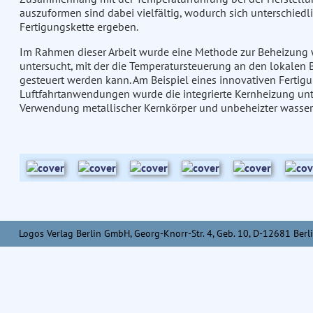
auszuformen sind dabei vielfältig, wodurch sich unterschiedl
Fertigungskette ergeben.
Im Rahmen dieser Arbeit wurde eine Methode zur Beheizung w
untersucht, mit der die Temperatursteuerung an den lokalen
gesteuert werden kann. Am Beispiel eines innovativen Fertigu
Luftfahrtanwendungen wurde die integrierte Kernheizung unt
Verwendung metallischer Kernkörper und unbeheizter wasserl
Logos Verlag Berlin GmbH, Georg-Knorr-Str. 4, Geb. 10, D-12681 Berli