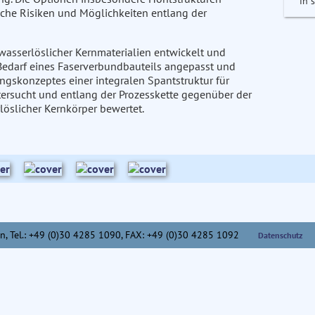
in 
iche Risiken und Möglichkeiten entlang der
asserlöslicher Kernmaterialien entwickelt und
 Bedarf eines Faserverbundbauteils angepasst und
ngskonzeptes einer integralen Spantstruktur für
ersucht und entlang der Prozesskette gegenüber der
öslicher Kernkörper bewertet.
n,
Tel.: +49 (0)30 4285 1090, FAX: +49 (0)30 4285 1092
Datenschutz