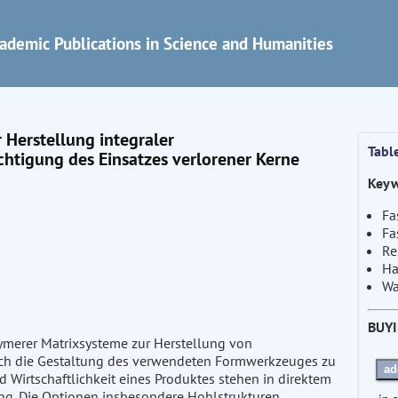
ademic Publications in Science and Humanities
Herstellung integraler
Tabl
htigung des Einsatzes verlorener Kerne
Keyw
Fa
Fa
Re
Ha
Wa
BUY
ymerer Matrixsysteme zur Herstellung von
ch die Gestaltung des verwendeten Formwerkzeuges zu
ad
d Wirtschaftlichkeit eines Produktes stehen in direktem
g. Die Optionen insbesondere Hohlstrukturen