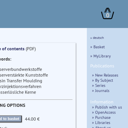
0
» deutsch
» Basket
e of contents
(PDF)
» MyLibrary
ords:
Publications
serverbundwerkstoffe
serverstärkte Kunststoffe
» New Releases
» By Subject
sin Transfer Moulding
» Series
rzinjektionsverfahren
» Journals
sserlösliche Kerne
Information
ING OPTIONS
» Publish with us
» OpenAccess
» Purchase
44.00 €
d to basket
» Libraries
» About us