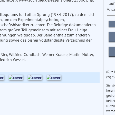
net.de, https://www.socialnet.de/rezensionen/25300.php,
auf
Versa
lloquiums für Lothar Sprung (1934-2017), zu dem sich
n, um den Experimentalpsychologen,
haftshistoriker zu ehren. Die Beiträge dokumentieren
einem großen Teil gemeinsam mit seiner Frau Helga
rfahrungen weitergab. Der Band enthält zum anderen
rung sowie das bisher vollständigste Verzeichnis der
ler, Wilfried Gundlach, Werner Krause, Martin Müller,
edrich Wessel.
(D) = 
(W) =
Sie k
herun
gedru
beider
Nutzu
werde