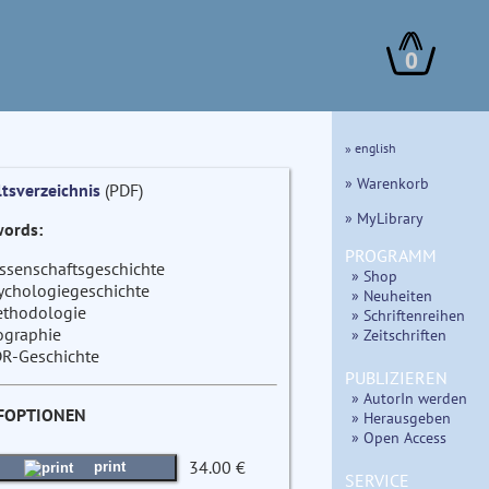
0
» english
» Warenkorb
ltsverzeichnis
(PDF)
» MyLibrary
ords:
PROGRAMM
ssenschaftsgeschichte
» Shop
ychologiegeschichte
» Neuheiten
thodologie
» Schriftenreihen
ographie
» Zeitschriften
R-Geschichte
PUBLIZIEREN
» AutorIn werden
FOPTIONEN
» Herausgeben
» Open Access
34.00 €
print
SERVICE