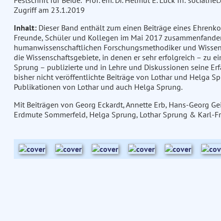
Festschrift für Beide." Prof. em. Dr. Helmut E. Lück In: social
Zugriff am 23.1.2019
Inhalt:
Dieser Band enthält zum einen Beiträge eines Ehrenko
Freunde, Schüler und Kollegen im Mai 2017 zusammenfande
humanwissenschaftlichen Forschungsmethodiker und Wissensc
die Wissenschaftsgebiete, in denen er sehr erfolgreich – zu 
Sprung – publizierte und in Lehre und Diskussionen seine E
bisher nicht veröffentlichte Beiträge von Lothar und Helga Sp
Publikationen von Lothar und auch Helga Sprung.
Mit Beiträgen von Georg Eckardt, Annette Erb, Hans-Georg Geiß
Erdmute Sommerfeld, Helga Sprung, Lothar Sprung & Karl-Fri