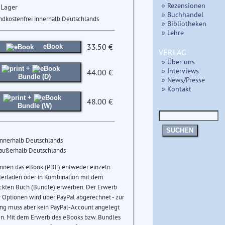
» Rezensionen
 Lager
» Buchhandel
ndkostenfrei innerhalb Deutschlands
» Bibliotheken
» Lehre
33.50 €
eBook
VERLAG
» Über uns
+
» Interviews
44.00 €
Bundle (D)
» News/Presse
» Kontakt
+
48.00 €
Bundle (W)
SUCHEN
innerhalb Deutschlands
 außerhalb Deutschlands
önnen das eBook (PDF) entweder einzeln
terladen oder in Kombination mit dem
ckten Buch (Bundle) erwerben. Der Erwerb
 Optionen wird über PayPal abgerechnet - zur
ng muss aber kein PayPal-Account angelegt
n. Mit dem Erwerb des eBooks bzw. Bundles