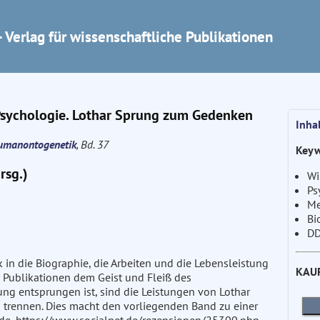
 Verlag für wissenschaftliche Publikationen
Psychologie. Lothar Sprung zum Gedenken
Inha
Humanontogenetik
, Bd. 37
Keyw
rsg.)
Wi
Ps
Me
Bi
DD
 in die Biographie, die Arbeiten und die Lebensleistung
KAU
r Publikationen dem Geist und Fleiß des
g entsprungen ist, sind die Leistungen von Lothar
 trennen. Dies macht den vorliegenden Band zu einer