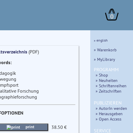
0
» english
» Warenkorb
ltsverzeichnis
(PDF)
» MyLibrary
ords:
PROGRAMM
dagogik
» Shop
wegung
» Neuheiten
mpfsport
» Schriftenreihen
alitative Forschung
» Zeitschriften
ographieforschung
PUBLIZIEREN
» AutorIn werden
FOPTIONEN
» Herausgeben
» Open Access
38.50 €
print
SERVICE