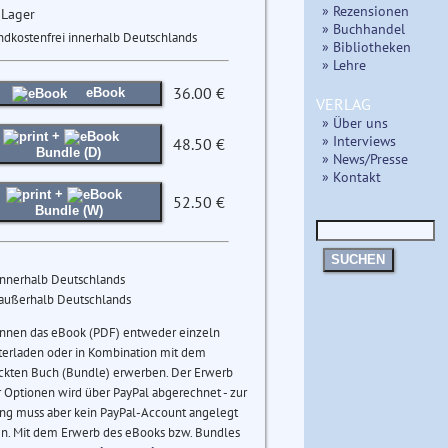
» Rezensionen
 Lager
» Buchhandel
ndkostenfrei innerhalb Deutschlands
» Bibliotheken
» Lehre
36.00 €
eBook
VERLAG
» Über uns
+
» Interviews
48.50 €
Bundle (D)
» News/Presse
» Kontakt
+
52.50 €
Bundle (W)
SUCHEN
innerhalb Deutschlands
 außerhalb Deutschlands
önnen das eBook (PDF) entweder einzeln
terladen oder in Kombination mit dem
ckten Buch (Bundle) erwerben. Der Erwerb
 Optionen wird über PayPal abgerechnet - zur
ng muss aber kein PayPal-Account angelegt
n. Mit dem Erwerb des eBooks bzw. Bundles