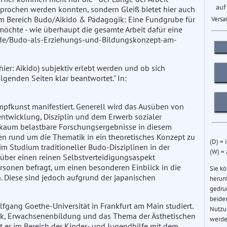
auf
sprochen werden konnten, sondern Gleiß bietet hier auch
 im Bereich Budo/Aikido & Pädagogik: Eine Fundgrube für
Versa
möchte - wie überhaupt die gesamte Arbeit dafür eine
bib.de/Budo-als-Erziehungs-und-Bildungskonzept-am-
hier: Aikido) subjektiv erlebt werden und ob sich
lgenden Seiten klar beantwortet." In:
pfkunst manifestiert. Generell wird das Ausüben von
entwicklung, Disziplin und dem Erwerb sozialer
r kaum belastbare Forschungsergebnisse in diesem
onen rund um die Thematik in ein theoretisches Konzept zu
(D) = 
im Studium traditioneller Budo-Disziplinen in der
(W) =
 über einen reinen Selbstverteidigungsaspekt
rsonen befragt, um einen besonderen Einblick in die
Sie k
. Diese sind jedoch aufgrund der japanischen
herun
gedru
beider
fgang Goethe-Universität in Frankfurt am Main studiert.
Nutzu
ik, Erwachsenenbildung und das Thema der Ästhetischen
werde
er im Bereich der Kinder- und Jugendhilfe mit dem