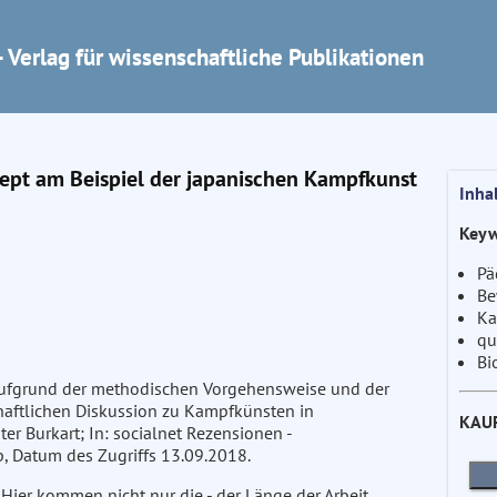
 Verlag für wissenschaftliche Publikationen
ept am Beispiel der japanischen Kampfkunst
Inha
Keyw
Pä
Be
Ka
qu
Bi
 aufgrund der methodischen Vorgehensweise und der
chaftlichen Diskussion zu Kampfkünsten in
KAU
er Burkart; In: socialnet Rezensionen -
, Datum des Zugriffs 13.09.2018.
 Hier kommen nicht nur die - der Länge der Arbeit