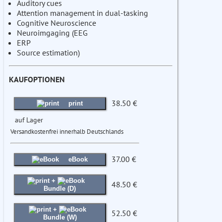
Auditory cues
Attention management in dual-tasking
Cognitive Neuroscience
Neuroimgaging (EEG
ERP
Source estimation)
KAUFOPTIONEN
38.50 €
print
auf Lager
Versandkostenfrei innerhalb Deutschlands
37.00 €
eBook
+
48.50 €
Bundle (D)
+
52.50 €
Bundle (W)