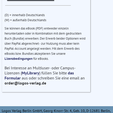
(D) = innerhalb Deutschlands
(W) = außerhalb Deutschlands
Sie können das eBook (PDF) entweder einzeln
herunterladen oder in Kombination mit dem gedruckten
Buch (Bundle) erwerben. Der Erwerb beider Optionen wird
über PayPal abgerechnet - zur Nutzung muss aber kein
PayPal-Account angelegt werden. Mit dem Erwerb des
eBooks bzw. Bundles akzeptieren Sie unsere
Lizenzbedingungen
für eBooks.
Bei Interesse an Multiuser- oder Campus-
Lizenzen (
MyLibrary
) füllen Sie bitte
das
Formular
aus oder schreiben Sie eine email an
order@logos-verlag.de
Logos Verlag Berlin GmbH, Georg-Knorr-Str. 4, Geb. 10, D-12681 Berlin,