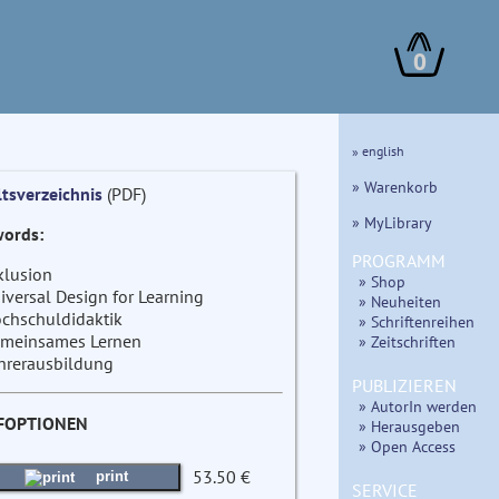
0
» english
» Warenkorb
ltsverzeichnis
(PDF)
» MyLibrary
ords:
PROGRAMM
klusion
» Shop
iversal Design for Learning
» Neuheiten
chschuldidaktik
» Schriftenreihen
meinsames Lernen
» Zeitschriften
hrerausbildung
PUBLIZIEREN
» AutorIn werden
FOPTIONEN
» Herausgeben
» Open Access
53.50 €
print
SERVICE