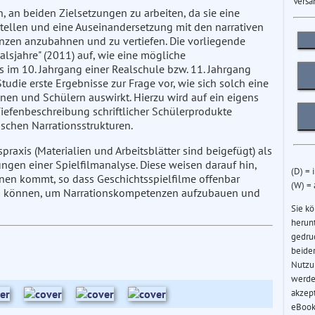
Versa
, an beiden Zielsetzungen zu arbeiten, da sie eine
rstellen und eine Auseinandersetzung mit den narrativen
nzen anzubahnen und zu vertiefen. Die vorliegende
alsjahre" (2011) auf, wie eine mögliche
ms im 10. Jahrgang einer Realschule bzw. 11. Jahrgang
udie erste Ergebnisse zur Frage vor, wie sich solch eine
nnen und Schülern auswirkt. Hierzu wird auf ein eigens
Tiefenbeschreibung schriftlicher Schülerprodukte
schen Narrationsstrukturen.
praxis (Materialien und Arbeitsblätter sind beigefügt) als
gen einer Spielfilmanalyse. Diese weisen darauf hin,
(D) = 
nen kommt, so dass Geschichtsspielfilme offenbar
(W) =
rden können, um Narrationskompetenzen aufzubauen und
Sie k
herun
gedru
beider
Nutzu
werde
akzep
eBook