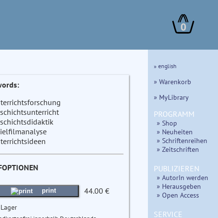
0
» english
» Warenkorb
ords:
» MyLibrary
terrichtsforschung
schichtsunterricht
PROGRAMM
schichtsdidaktik
» Shop
ielfilmanalyse
» Neuheiten
» Schriftenreihen
terrichtsideen
» Zeitschriften
FOPTIONEN
PUBLIZIEREN
» AutorIn werden
» Herausgeben
44.00 €
print
» Open Access
 Lager
SERVICE