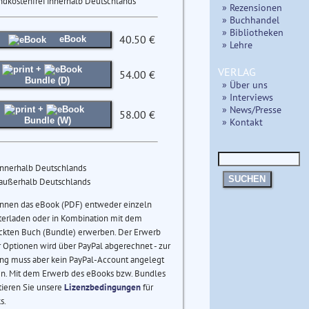
ndkostenfrei innerhalb Deutschlands
» Rezensionen
» Buchhandel
» Bibliotheken
40.50 €
eBook
» Lehre
+
VERLAG
54.00 €
Bundle (D)
» Über uns
» Interviews
» News/Presse
+
58.00 €
» Kontakt
Bundle (W)
innerhalb Deutschlands
SUCHEN
 außerhalb Deutschlands
önnen das eBook (PDF) entweder einzeln
terladen oder in Kombination mit dem
ckten Buch (Bundle) erwerben. Der Erwerb
 Optionen wird über PayPal abgerechnet - zur
ng muss aber kein PayPal-Account angelegt
n. Mit dem Erwerb des eBooks bzw. Bundles
tieren Sie unsere
Lizenzbedingungen
für
s.