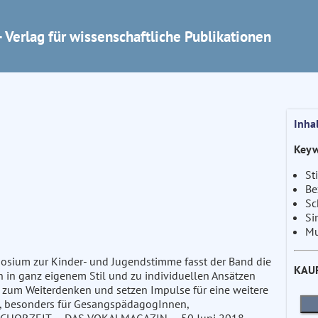
 Verlag für wissenschaftliche Publikationen
Inha
Keyw
St
Be
Sc
Si
Mu
osium zur Kinder- und Jugendstimme fasst der Band die
KAU
 in ganz eigenem Stil und zu individuellen Ansätzen
g zum Weiterdenken und setzen Impulse für eine weitere
a, besonders für GesangspädagogInnen,