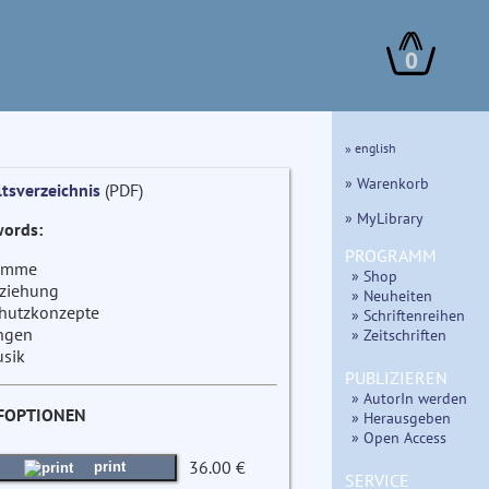
0
» english
» Warenkorb
ltsverzeichnis
(PDF)
» MyLibrary
ords:
PROGRAMM
imme
» Shop
ziehung
» Neuheiten
hutzkonzepte
» Schriftenreihen
ngen
» Zeitschriften
sik
PUBLIZIEREN
» AutorIn werden
FOPTIONEN
» Herausgeben
» Open Access
36.00 €
print
SERVICE