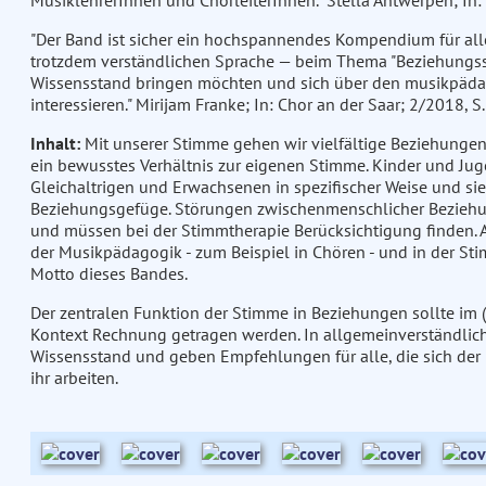
MusiklehrerInnen und ChorleiterInnen." Stella Antwerpen;
"Der Band ist sicher ein hochspannendes Kompendium für alle,
trotzdem verständlichen Sprache — beim Thema "Beziehungs
Wissensstand bringen möchten und sich über den musikpäda
interessieren." Mirijam Franke; In: Chor an der Saar; 2/2018, S
Inhalt:
Mit unserer Stimme gehen wir vielfältige Beziehungen e
ein bewusstes Verhältnis zur eigenen Stimme. Kinder und Jug
Gleichaltrigen und Erwachsenen in spezifischer Weise und sie
Beziehungsgefüge. Störungen zwischenmenschlicher Bezieh
und müssen bei der Stimmtherapie Berücksichtigung finden. A
der Musikpädagogik - zum Beispiel in Chören - und in der St
Motto dieses Bandes.
Der zentralen Funktion der Stimme in Beziehungen sollte im
Kontext Rechnung getragen werden. In allgemeinverständlich
Wissensstand und geben Empfehlungen für alle, die sich der 
ihr arbeiten.