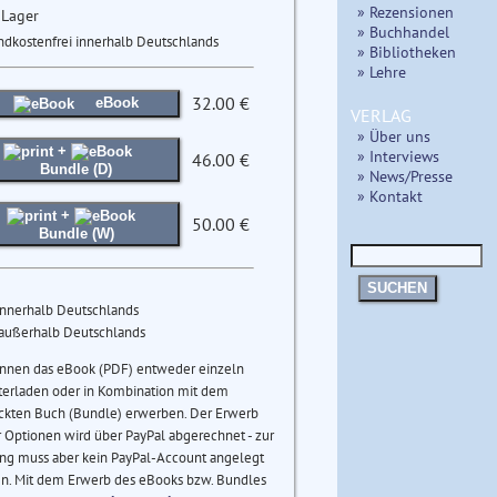
» Rezensionen
 Lager
» Buchhandel
ndkostenfrei innerhalb Deutschlands
» Bibliotheken
» Lehre
32.00 €
eBook
VERLAG
» Über uns
+
» Interviews
46.00 €
Bundle (D)
» News/Presse
» Kontakt
+
50.00 €
Bundle (W)
SUCHEN
innerhalb Deutschlands
 außerhalb Deutschlands
önnen das eBook (PDF) entweder einzeln
terladen oder in Kombination mit dem
ckten Buch (Bundle) erwerben. Der Erwerb
 Optionen wird über PayPal abgerechnet - zur
ng muss aber kein PayPal-Account angelegt
n. Mit dem Erwerb des eBooks bzw. Bundles