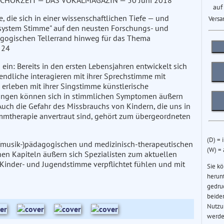
 In: CHORZEIT — DAS VOKALMAGAZIN — 50 Juni 2018
auf
 die sich in einer wissenschaftlichen Tiefe — und
Versa
system Stimme" auf den neusten Forschungs- und
gogischen Tellerrand hinweg für das Thema
. 24
in: Bereits in den ersten Lebensjahren entwickelt sich
endliche interagieren mit ihrer Sprechstimme mit
 erleben mit ihrer Singstimme künstlerische
ungen können sich in stimmlichen Symptomen äußern
uch die Gefahr des Missbrauchs von Kindern, die uns in
immtherapie anvertraut sind, gehört zum übergeordneten
(D) = 
 (musik-)pädagogischen und medizinisch-therapeutischen
(W) =
en Kapiteln äußern sich Spezialisten zum aktuellen
Kinder- und Jugendstimme verpflichtet fühlen und mit
Sie k
herun
gedru
beider
Nutzu
werde