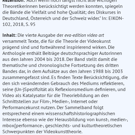
Rezension:
"Auch wenn noch längst nicht alle wichtigen
Theoretikerinnen berücksichtigt werden konnten, spiegeln
die Bände die Vielfalt und hohe Qualität; des Diskurses in
Deutschland, Österreich und der Schweiz wider." In: EIKON-
102, 2018, S. 95
Inhalt:
Die vierte Ausgabe der
eva-edition video art
versammelt Texte, die für die Theorie der Videokunst
prägend sind und fortwährend inspirierend wirken. Die
Anthologie enthält Beiträge deutschsprachiger Autorinnen
aus den Jahren 2004 bis 2018. Der Band stellt damit die
thematische und chronologische Fortsetzung des dritten
Bandes dar, in dem Aufsätze aus den Jahren 1988 bis 2003
zusammengefasst sind. Es finden Texte Berücksichtigung, die
den sich verändernden Gebrauch des Mediums reflektieren,
seine (Un-)Spezifizität als Reflexionsmedium definieren, und
Video als Katalysator für die Theoriebildung an den
Schnittstellen zur Film-, Medien-, Internet oder
Performancekunst nutzen. Der Sammelband folgt
entsprechend einem wissenschaftshistoriographischen
Interesse ebenso wie der Herausbildung von kunst-, medien-,
mbox{performance-, geschlechts- und kulturtheoretischen
Schwerpunkten der Videokunsttheorie.