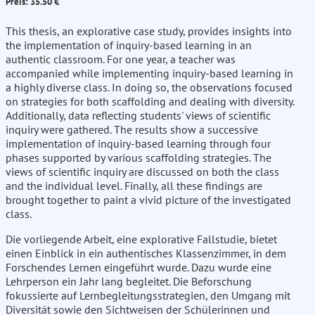
Preis: 35.50 €
This thesis, an explorative case study, provides insights into
the implementation of inquiry-based learning in an
authentic classroom. For one year, a teacher was
accompanied while implementing inquiry-based learning in
a highly diverse class. In doing so, the observations focused
on strategies for both scaffolding and dealing with diversity.
Additionally, data reflecting students' views of scientific
inquiry were gathered. The results show a successive
implementation of inquiry-based learning through four
phases supported by various scaffolding strategies. The
views of scientific inquiry are discussed on both the class
and the individual level. Finally, all these findings are
brought together to paint a vivid picture of the investigated
class.
Die vorliegende Arbeit, eine explorative Fallstudie, bietet
einen Einblick in ein authentisches Klassenzimmer, in dem
Forschendes Lernen eingeführt wurde. Dazu wurde eine
Lehrperson ein Jahr lang begleitet. Die Beforschung
fokussierte auf Lernbegleitungsstrategien, den Umgang mit
Diversität sowie den Sichtweisen der Schülerinnen und