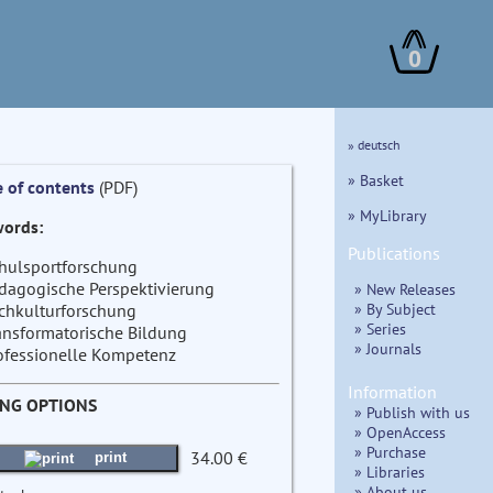
0
» deutsch
» Basket
e of contents
(PDF)
» MyLibrary
ords:
Publications
hulsportforschung
dagogische Perspektivierung
» New Releases
» By Subject
chkulturforschung
» Series
ansformatorische Bildung
» Journals
ofessionelle Kompetenz
Information
ING OPTIONS
» Publish with us
» OpenAccess
» Purchase
34.00 €
print
» Libraries
» About us