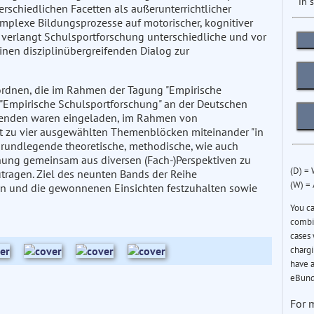
in 
erschiedlichen Facetten als außerunterrichtlicher
 komplexe Bildungsprozesse auf motorischer, kognitiver
verlangt Schulsportforschung unterschiedliche und vor
nen disziplinübergreifenden Dialog zur
uordnen, die im Rahmen der Tagung "Empirische
s "Empirische Schulsportforschung" an der Deutschen
menden waren eingeladen, im Rahmen von
it zu vier ausgewählten Themenblöcken miteinander "in
 grundlegende theoretische, methodische, wie auch
hung gemeinsam aus diversen (Fach-)Perspektiven zu
(D) =
tragen. Ziel des neunten Bands der Reihe
(W) =
ln und die gewonnenen Einsichten festzuhalten sowie
You c
combin
cases 
chargi
have a
eBund
For 