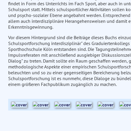
findet in Form des Unterrichts im Fach Sport, aber auch in unt
Schulsport statt. Mittels schulsportlicher Aktivitäten sollen
und psycho-sozialer Ebene angebahnt werden. Entsprechend 
allem auch interdisziplinäre Herangehensweisen und damit ei
Erkenntnisgewinnung.
Vor diesem Hintergrund sind die Beiträge dieses Buchs einz
Schulsportforschung interdisziplinär" des Graduiertenkolleg
Sporthochschule Köln entstanden sind. Die Tagungsteilneh
Impulsreferaten mit anschließend ausgiebiger Diskussionsze
Dialog" zu treten. Damit sollte ein Raum geschaffen werden,
methodologische Aspekte einer empirischen Schulsportforsc
beleuchten und so zu einer gegenseitigen Bereicherung beizu
Schulsportforschung ist es nunmehr, diese Dialoge zu bünde
einem größeren Fachpublikum zugänglich zu machen.