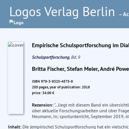
Logos Verlag Berlin
– Ac
Empirische Schulsportforschung im Dia
Schulsportforschung
, Bd. 9
Britta Fischer, Stefan Meier, André Powe
ISBN 978-3-8325-4575-8
205 pages, year of publication: 2018
price: 34.00 €
Rezension:
"...liegt mit diesem Band ein übersich
über aktuelle Forschungsarbeiten und über Fragen
Neumann, In; sportunterricht, September 2019, 68
Inhalt:
Die (empirische) Schulsportforschung hat ein vielsch