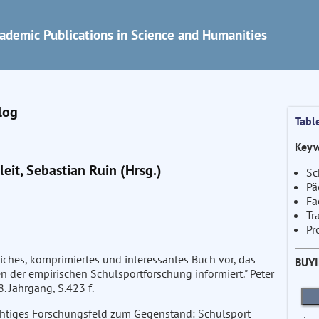
ademic Publications in Science and Humanities
log
Tabl
Keyw
leit, Sebastian Ruin (Hrsg.)
Sc
Pä
Fa
Tr
Pr
tliches, komprimiertes und interessantes Buch vor, das
BUY
 der empirischen Schulsportforschung informiert." Peter
. Jahrgang, S.423 f.
ichtiges Forschungsfeld zum Gegenstand: Schulsport