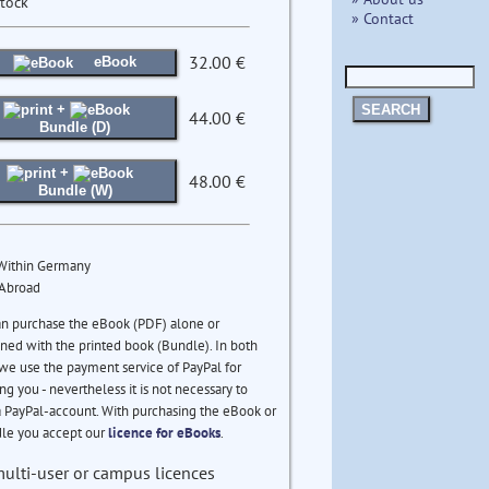
stock
» Contact
32.00 €
eBook
+
SEARCH
44.00 €
Bundle (D)
+
48.00 €
Bundle (W)
 Within Germany
 Abroad
an purchase the eBook (PDF) alone or
ed with the printed book (Bundle). In both
we use the payment service of PayPal for
ng you - nevertheless it is not necessary to
 PayPal-account. With purchasing the eBook or
le you accept our
licence for eBooks
.
multi-user or campus licences