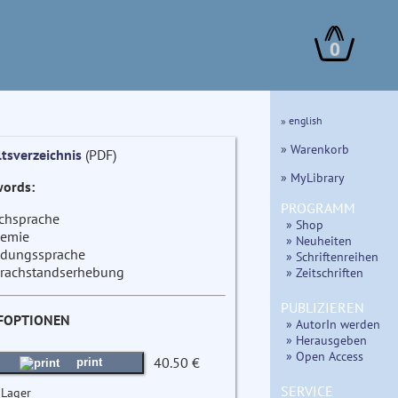
0
» english
» Warenkorb
ltsverzeichnis
(PDF)
» MyLibrary
ords:
PROGRAMM
chsprache
» Shop
emie
» Neuheiten
ldungssprache
» Schriftenreihen
rachstandserhebung
» Zeitschriften
PUBLIZIEREN
FOPTIONEN
» AutorIn werden
» Herausgeben
» Open Access
40.50 €
print
SERVICE
 Lager