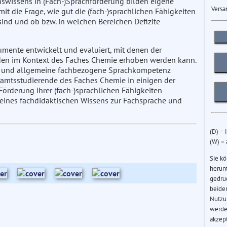
onswissens in (Fach-)Sprachförderung bilden eigene
Versa
mit die Frage, wie gut die (fach-)sprachlichen Fähigkeiten
nd und ob bzw. in welchen Bereichen Defizite
mente entwickelt und evaluiert, mit denen der
den im Kontext des Faches Chemie erhoben werden kann.
ion und allgemeine fachbezogene Sprachkompetenz
hramtsstudierende des Faches Chemie in einigen der
Förderung ihrer (fach-)sprachlichen Fähigkeiten
eines fachdidaktischen Wissens zur Fachsprache und
(D) = 
(W) =
Sie k
herun
gedru
beider
Nutzu
werde
akzep