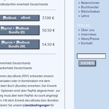
» Rezensionen
ndkostenfrei innerhalb Deutschlands
» Buchhandel
» Bibliotheken
» Lehre
37.00 €
eBook
VERLAG
+
» Über uns
50.50 €
Bundle (D)
» Interviews
» News/Presse
+
» Kontakt
54.50 €
Bundle (W)
innerhalb Deutschlands
SUCHEN
 außerhalb Deutschlands
önnen das eBook (PDF) entweder einzeln
terladen oder in Kombination mit dem
ckten Buch (Bundle) erwerben. Der Erwerb
 Optionen wird über PayPal abgerechnet - zur
ng muss aber kein PayPal-Account angelegt
n. Mit dem Erwerb des eBooks bzw. Bundles
tieren Sie unsere
Lizenzbedingungen
für