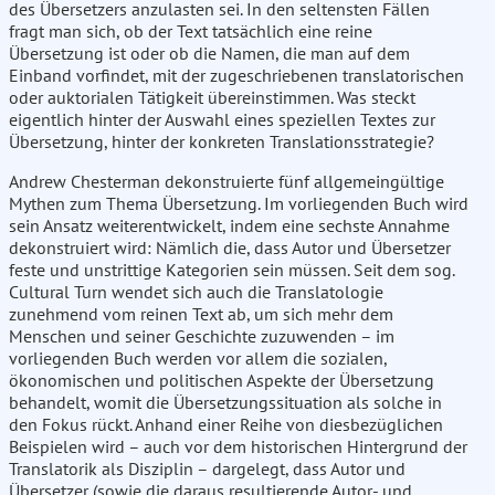
des Übersetzers anzulasten sei. In den seltensten Fällen
fragt man sich, ob der Text tatsächlich eine reine
Übersetzung ist oder ob die Namen, die man auf dem
Einband vorfindet, mit der zugeschriebenen translatorischen
oder auktorialen Tätigkeit übereinstimmen. Was steckt
eigentlich hinter der Auswahl eines speziellen Textes zur
Übersetzung, hinter der konkreten Translationsstrategie?
Andrew Chesterman dekonstruierte fünf allgemeingültige
Mythen zum Thema Übersetzung. Im vorliegenden Buch wird
sein Ansatz weiterentwickelt, indem eine sechste Annahme
dekonstruiert wird: Nämlich die, dass Autor und Übersetzer
feste und unstrittige Kategorien sein müssen. Seit dem sog.
Cultural Turn wendet sich auch die Translatologie
zunehmend vom reinen Text ab, um sich mehr dem
Menschen und seiner Geschichte zuzuwenden – im
vorliegenden Buch werden vor allem die sozialen,
ökonomischen und politischen Aspekte der Übersetzung
behandelt, womit die Übersetzungssituation als solche in
den Fokus rückt. Anhand einer Reihe von diesbezüglichen
Beispielen wird – auch vor dem historischen Hintergrund der
Translatorik als Disziplin – dargelegt, dass Autor und
Übersetzer (sowie die daraus resultierende Autor- und