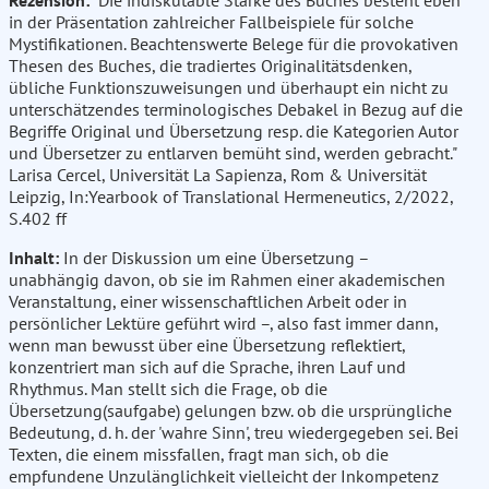
Rezension:
"Die indiskutable Stärke des Buches besteht eben
in der Präsentation zahlreicher Fallbeispiele für solche
Mystifikationen. Beachtenswerte Belege für die provokativen
Thesen des Buches, die tradiertes Originalitätsdenken,
übliche Funktionszuweisungen und überhaupt ein nicht zu
unterschätzendes terminologisches Debakel in Bezug auf die
Begriffe Original und Übersetzung resp. die Kategorien Autor
und Übersetzer zu entlarven bemüht sind, werden gebracht."
Larisa Cercel, Universität La Sapienza, Rom & Universität
Leipzig, In:Yearbook of Translational Hermeneutics, 2/2022,
S.402 ff
Inhalt:
In der Diskussion um eine Übersetzung –
unabhängig davon, ob sie im Rahmen einer akademischen
Veranstaltung, einer wissenschaftlichen Arbeit oder in
persönlicher Lektüre geführt wird –, also fast immer dann,
wenn man bewusst über eine Übersetzung reflektiert,
konzentriert man sich auf die Sprache, ihren Lauf und
Rhythmus. Man stellt sich die Frage, ob die
Übersetzung(saufgabe) gelungen bzw. ob die ursprüngliche
Bedeutung, d. h. der 'wahre Sinn', treu wiedergegeben sei. Bei
Texten, die einem missfallen, fragt man sich, ob die
empfundene Unzulänglichkeit vielleicht der Inkompetenz