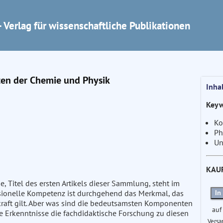
 Verlag für wissenschaftliche Publikationen
ten der Chemie und Physik
Inha
Keyw
Ko
Ph
Un
KAU
e, Titel des ersten Artikels dieser Sammlung, steht im
essionelle Kompetenz ist durchgehend das Merkmal, das
In
rkraft gilt. Aber was sind die bedeutsamsten Komponenten
auf
he Erkenntnisse die fachdidaktische Forschung zu diesen
Versa