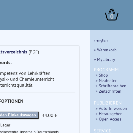
0
» english
» Warenkorb
ltsverzeichnis
(PDF)
» MyLibrary
ords:
PROGRAMM
mpetenz von Lehrkräften
» Shop
ysik- und Chemieunterricht
» Neuheiten
terrichtsqualität
» Schriftenreihen
» Zeitschriften
FOPTIONEN
PUBLIZIEREN
» AutorIn werden
» Herausgeben
34.00 €
 den Einkaufswagen
» Open Access
 Lager
SERVICE
ndkostenfrei innerhalb Deutschlands