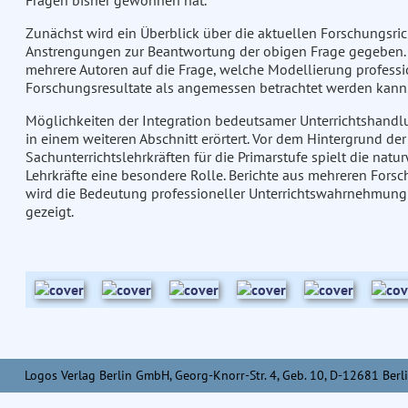
Fragen bisher gewonnen hat.
Zunächst wird ein Überblick über die aktuellen Forschungsri
Anstrengungen zur Beantwortung der obigen Frage gegeben. 
mehrere Autoren auf die Frage, welche Modellierung profess
Forschungsresultate als angemessen betrachtet werden kann
Möglichkeiten der Integration bedeutsamer Unterrichtshand
in einem weiteren Abschnitt erörtert. Vor dem Hintergrund der
Sachunterrichtslehrkräften für die Primarstufe spielt die nat
Lehrkräfte eine besondere Rolle. Berichte aus mehreren Forsc
wird die Bedeutung professioneller Unterrichtswahrnehmung 
gezeigt.
Logos Verlag Berlin GmbH, Georg-Knorr-Str. 4, Geb. 10, D-12681 Berli