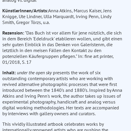
analog vs. digital
KünstlerInnen/Artists:
Anna Atkins, Marcus Kaiser, Jens
Knigge, Ute Lindner, Ulla Marquardt, Irving Penn, Lindy
Smith, Gregor Törzs, u.a.
Rezension:
"Das Buch ist vor allem für jene nützlich, die sich
in dem Bereich 'Edeldruck' etablieren wollen, und gibt einen
sehr guten Einblick in das Denken von Galeristenm, die
letztlich in den meisen Fällen den Kontakt zu den
potenziellen Käufergruppen pflegen." In: fine art printer,
01/2018, S. 17
Inhalt:
under the open sky
presents the work of six
outstanding contemporary artists who are working with
revived alternative photographic processes that were first
introduced between the 1840's and 1880's. Inspired by Anna
Atkins and Irving Penn's work, the author takes up issues of
experimental photography, handicraft and analog versus
digital working methodologies. Her texts are accompanied
by interviews with gallery owners and curators.
This vividly illustrated artbook celebrates works by
internationally renowned artists who are pushing the